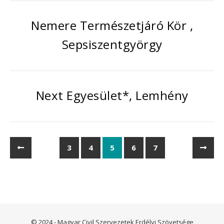
Nemere Természetjáró Kör ,
Sepsiszentgyörgy
Next Egyesület*, Lemhény
3
4
5
6
7
© 2024 - Magyar Civil Szervezetek Erdélyi Szövetsége