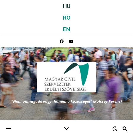
HU
RO
EN
"Nem önmagadé vagy, hanem a közösségé!" (Kölcsey Ferenc)