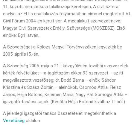
11. közötti nemzetközi találkozója keretében, A civil szféra
esélyei az EU-s csatlakozás folyamatában címmel megtartott VI.
Civil Fórum 2004-en került sor. A megalakult szervezet neve:
Magyar Civil Szervezetek Erdélyi Szövetsége (MCSZESZ). Első
elnöke: Egri István.
A Szövetséget a Kolozs Megyei Törvényszéken jegyezték be
2005. április15.-én.
A Szövetség 2005. május 21-i közgyűlésén további szervezetek
kérték felvételüket – a taglétszám ekkor 93 szervezet – az itt
megválasztott vezetőség: dr. Bodó Barna – elnök, Sándor
Krisztina és Szász Zoltán – alelnökök, Csomós Attila, Fleisz
János, Héjja Botond, Kelemen Mária, Nagy Pál, Somogyi Attila –
igazgató-tanácsi tagok. (Később Héjja Botond kivált az IT-ből.)
A jelenlegi igazgatói tanács összetételét megtekinthetik a
Vezetőség
oldalon.