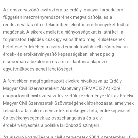
Az önszerveződő civil szféra az erdélyi magyar társadalom
független intézményrendszerének megvalósítója, és a
rendszerváltás óta e tekintetben jelentős eredményeket tudhat
magáénak. A sikerek mellett a hiányosságokat is látni kell, a
folyamatos fejlődés csak így valósítható meg. Küldetésének
betöltése érdekében a civil szférának tovább kell erősödnie az
érdek- és értékérvényesítő képességében, ehhez pedig
elsősorban a bizalomra és a szolidaritásra alapozó
együttműködés adhat lehetőséget.
A fentiekben megfogalmazott elvekre hivatkozva az Erdélyi
Magyar Civil Szervezetekért Alapítvány (ERMACISZA) köré
csoportosult civil szervezeti vezetők kezdeményezték az Erdélyi
Magyar Civil Szervezetek Szövetségének létrehozását, amelynek
feladata a társuló szervezetek érdekegyeztető, érdekképviseleti
és tevékenységének az összehangolása és a civil
érdekérvényesítés a politika különböző szintjein.
Az alakuló közgyűlésre a civil szervezetek 2004. szeptember 10–