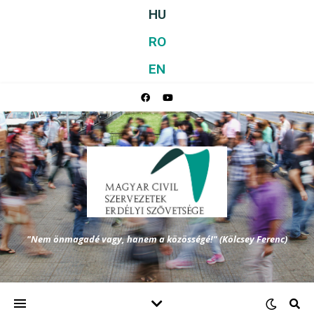
HU
RO
EN
"Nem önmagadé vagy, hanem a közösségé!" (Kölcsey Ferenc)