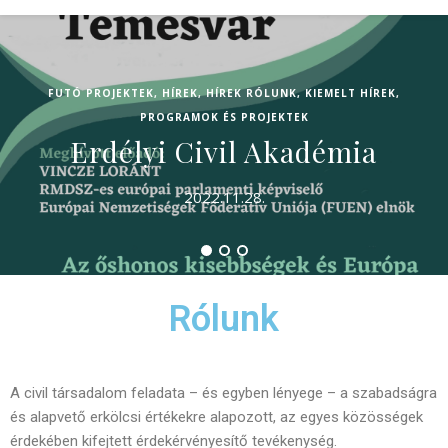
FUTÓ PROJEKTEK
,
HÍREK
,
HÍREK RÓLUNK
,
KIEMELT HÍREK
,
PROGRAMOK ÉS PROJEKTEK
Erdélyi Civil Akadémia
2022.11.28.
Rólunk
A civil társadalom feladata – és egyben lényege – a szabadságra
és alapvető erkölcsi értékekre alapozott, az egyes közösségek
érdekében kifejtett érdekérvényesítő tevékenység.