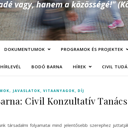
é vagy, hanem a közösségé!" (Kö
DOKUMENTUMOK
PROGRAMOK ÉS PROJEKTEK
 HÍRLEVÉL
BODÓ BARNA
HÍREK
CIVIL TUD
,
MOK
JAVASLATOK, VITAANYAGOK, DÍJ
arna: Civil Konzultatív Tanács
nk társadalmi folyamatai mind jelentősebb szerephez juttatják 