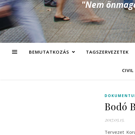
"Nem önmagad
BEMUTATKOZÁS
TAGSZERVEZETEK
CIVIL
DOKUMENTU
Bodó B
2017.05.15.
Tervezet Koru