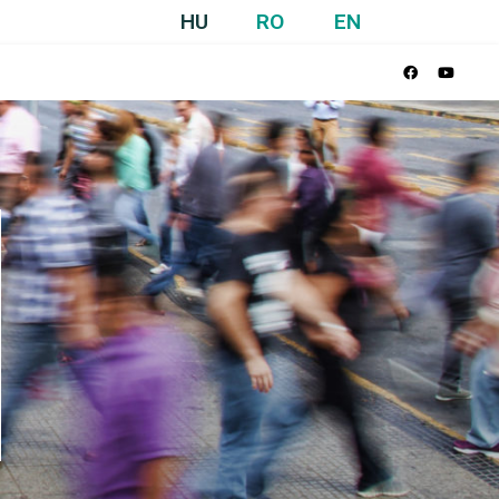
HU
RO
EN