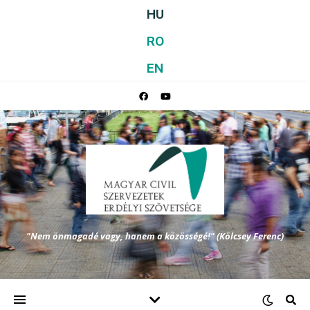
HU
RO
EN
"Nem önmagadé vagy, hanem a közösségé!" (Kölcsey Ferenc)