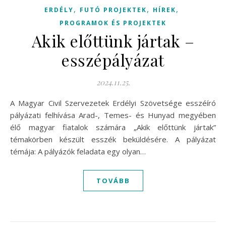
,
,
,
ERDÉLY
FUTÓ PROJEKTEK
HÍREK
PROGRAMOK ÉS PROJEKTEK
Akik előttünk jártak –
esszépályázat
2024.11.25.
A Magyar Civil Szervezetek Erdélyi Szövetsége esszéíró
pályázati felhívása Arad-, Temes- és Hunyad megyében
élő magyar fiatalok számára „Akik előttünk jártak”
témakörben készült esszék beküldésére. A pályázat
témája: A pályázók feladata egy olyan…
TOVÁBB