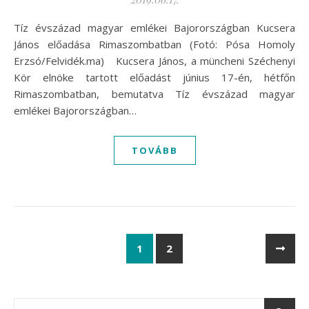
Tíz évszázad magyar emlékei Bajorországban Kucsera
János előadása Rimaszombatban (Fotó: Pósa Homoly
Erzsó/Felvidék.ma) Kucsera János, a müncheni Széchenyi
Kör elnöke tartott előadást június 17-én, hétfőn
Rimaszombatban, bemutatva Tíz évszázad magyar
emlékei Bajorországban…
TOVÁBB
1
2