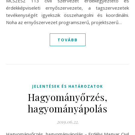
MCSZESZ 113 civil szervezet érdekegyeztető és
érdekképviseleti ernyőszervezete, a tagszervezetek
tevékenységét igyekszik összehangolni és koordinálni.
Noha az ernyőszervezet programszerű, projektszerű…
TOVÁBB
JELENTÉSEK ÉS HATÁROZATOK
Hagyományőrzés,
hagyományápolás
2019.06.22.
Hagyományőrzés, hagyományápolás – Erdélyi Magyar Civil