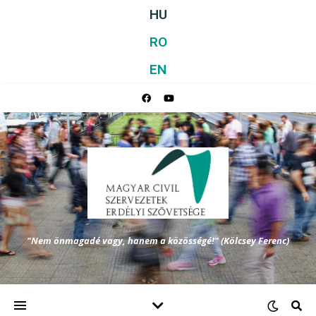
HU
RO
EN
"Nem önmagadé vagy, hanem a közösségé!" (Kölcsey Ferenc)