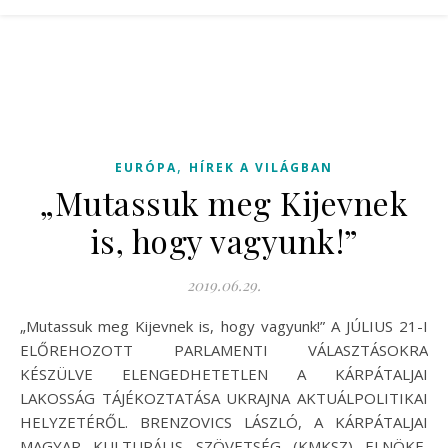
,
EURÓPA
HÍREK A VILÁGBAN
„Mutassuk meg Kijevnek
is, hogy vagyunk!”
2019.06.29.
„Mutassuk meg Kijevnek is, hogy vagyunk!” A JÚLIUS 21-I
ELŐREHOZOTT PARLAMENTI VÁLASZTÁSOKRA
KÉSZÜLVE ELENGEDHETETLEN A KÁRPÁTALJAI
LAKOSSÁG TÁJÉKOZTATÁSA UKRAJNA AKTUÁLPOLITIKAI
HELYZETÉRŐL. BRENZOVICS LÁSZLÓ, A KÁRPÁTALJAI
MAGYAR KULTURÁLIS SZÖVETSÉG (KMKSZ) ELNÖKE,