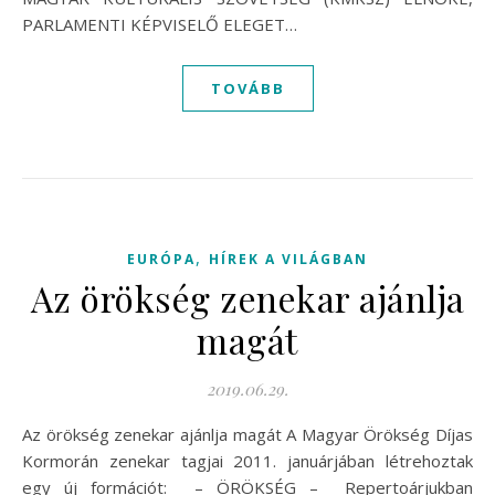
PARLAMENTI KÉPVISELŐ ELEGET…
TOVÁBB
,
EURÓPA
HÍREK A VILÁGBAN
Az örökség zenekar ajánlja
magát
2019.06.29.
Az örökség zenekar ajánlja magát A Magyar Örökség Díjas
Kormorán zenekar tagjai 2011. januárjában létrehoztak
egy új formációt: – ÖRÖKSÉG – Repertoárjukban