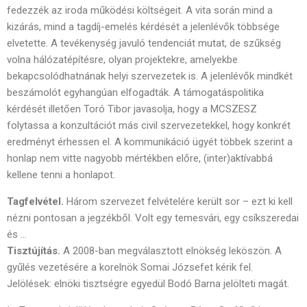
fedezzék az iroda működési költségeit. A vita során mind a
kizárás, mind a tagdíj-emelés kérdését a jelenlévők többsége
elvetette. A tevékenység javuló tendenciát mutat, de szűkség
volna hálózatépítésre, olyan projektekre, amelyekbe
bekapcsolódhatnának helyi szervezetek is. A jelenlévők mindkét
beszámolót egyhangúan elfogadták. A támogatáspolitika
kérdését illetően Toró Tibor javasolja, hogy a MCSZESZ
folytassa a konzultációt más civil szervezetekkel, hogy konkrét
eredményt érhessen el. A kommunikáció ügyét többek szerint a
honlap nem vitte nagyobb mértékben előre, (inter)aktívabbá
kellene tenni a honlapot.
Tagfelvétel.
Három szervezet felvételére került sor – ezt ki kell
nézni pontosan a jegzékből. Volt egy temesvári, egy csíkszeredai
és …
Tisztújítás.
A 2008-ban megválasztott elnökség leköszön. A
gyűlés vezetésére a korelnök Somai Józsefet kérik fel.
Jelölések: elnöki tisztségre egyedül Bodó Barna jelölteti magát.