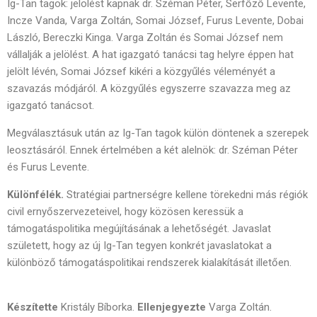
Ig-Tan tagok: jelölést kapnak dr. Széman Péter, Serfőző Levente,
Incze Vanda, Varga Zoltán, Somai József, Furus Levente, Dobai
László, Bereczki Kinga. Varga Zoltán és Somai József nem
vállalják a jelölést. A hat igazgató tanácsi tag helyre éppen hat
jelölt lévén, Somai József kikéri a közgyűlés véleményét a
szavazás módjáról. A közgyűlés egyszerre szavazza meg az
igazgató tanácsot.
Megválasztásuk után az Ig-Tan tagok külön döntenek a szerepek
leosztásáról. Ennek értelmében a két alelnök: dr. Széman Péter
és Furus Levente.
Különfélék.
Stratégiai partnerségre kellene törekedni más régiók
civil ernyőszervezeteivel, hogy közösen keressük a
támogatáspolitika megújításának a lehetőségét. Javaslat
született, hogy az új Ig-Tan tegyen konkrét javaslatokat a
különböző támogatáspolitikai rendszerek kialakítását illetően.
Készítette
Kristály Bíborka.
Ellenjegyezte
Varga Zoltán.