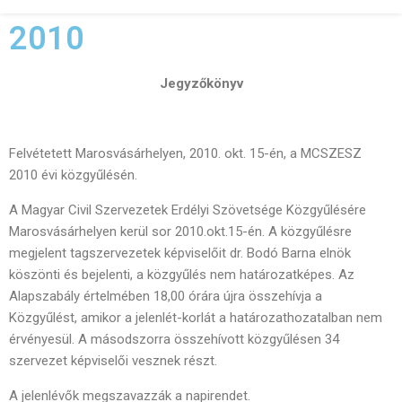
2010
Jegyzőkönyv
Felvétetett Marosvásárhelyen, 2010. okt. 15-én, a MCSZESZ
2010 évi közgyűlésén.
A Magyar Civil Szervezetek Erdélyi Szövetsége Közgyűlésére
Marosvásárhelyen kerül sor 2010.okt.15-én. A közgyűlésre
megjelent tagszervezetek képviselőit dr. Bodó Barna elnök
köszönti és bejelenti, a közgyűlés nem határozatképes. Az
Alapszabály értelmében 18,00 órára újra összehívja a
Közgyűlést, amikor a jelenlét-korlát a határozathozatalban nem
érvényesül. A másodszorra összehívott közgyűlésen 34
szervezet képviselői vesznek részt.
A jelenlévők megszavazzák a napirendet.