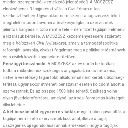
minden szempontból kiemelkedő jelentőségű. A MCSZESZ
elnökségének 3 tagja részt vállal a Civil Fórum c. lap
szerkesztésében. Ugyanakkor nem sikerült a tagszervezeteket
megfelelő módon bevonni a tevékenységbe, a szervezetek
jelentős hányada – több mint a fele – nem fizet tagdíjat. Felmerül
a kizárásuk kérdése. A MCSZESZ kezdeményezésére született
meg a
Kolozsvári Civil Nyilatkozat
, amely a támogatáspolitika
reformját javasolja, elveket fogalmaz meg a politikai intézmények
és a civilek közötti kapcsolatot illetően.
Pénzügyi beszámoló
. A MCSZESZ az év során biztosítani
tudta a működéshez szükséges anyagiakat, nincs tartozása,
illetve a vezetőség tagjai több alkalommal nem kértek útiköltség-
térítést, ugyanakkor átmeneti pénzzavar esetén kölcsönt adott a
szervezetnek. Ez az összeg 1500 lejre tehető. Szűkség volna
olyan jövedelemforrásra, amelyből az iroda-fenntartás költségeit
állni lehetne.
A két beszámolót egyszerre vitatták meg
. Többen javasolták a
tagdíjat nem fizető szervezetek kizárását, illetve a tagdíj
összegének újragondolását annak érdekében, hogy a tagdíjak