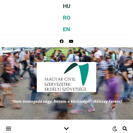
HU
RO
EN
"Nem önmagadé vagy, hanem a közösségé!" (Kölcsey Ferenc)