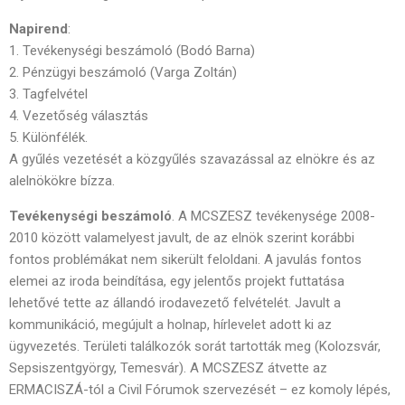
Napirend
:
1. Tevékenységi beszámoló (Bodó Barna)
2. Pénzügyi beszámoló (Varga Zoltán)
3. Tagfelvétel
4. Vezetőség választás
5. Különfélék.
A gyűlés vezetését a közgyűlés szavazással az elnökre és az
alelnökökre bízza.
Tevékenységi beszámoló
. A MCSZESZ tevékenysége 2008-
2010 között valamelyest javult, de az elnök szerint korábbi
fontos problémákat nem sikerült feloldani. A javulás fontos
elemei az iroda beindítása, egy jelentős projekt futtatása
lehetővé tette az állandó irodavezető felvételét. Javult a
kommunikáció, megújult a holnap, hírlevelet adott ki az
ügyvezetés. Területi találkozók sorát tartották meg (Kolozsvár,
Sepsiszentgyörgy, Temesvár). A MCSZESZ átvette az
ERMACISZÁ-tól a Civil Fórumok szervezését – ez komoly lépés,