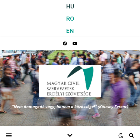
HU
RO
EN
"Nem önmagadé vagy, hanem a közösségé!" (Kölcsey Ferenc)