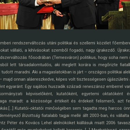
i rendszerváltozás utáni politikai és szellemi közélet főemberei
 sokat vállaló, a kihívásokat szemből fogadó, nagy újrakezdő. Újrake
 rendszerváltozás fősodrában (Temesváron) politikus, hogy soha ne
usból lett társadalomtudós, aki meglett korára is megőrizte fiatalk
il tudott maradni. Aki a magaslatokban is járt – országos politikai al
majd onnan aláereszkedve, képes volt tisztességesen újjászületni a 
nt egyaránt. Egy sajátos huszadik századi reneszánsz emberrel van 
 önkormányzati képviselőként, kutatóként, egyetemi oktatóként 
ga maradt: a közössége értékeit és érdekeit felismerő, azt felvá
munkás.[…] Kutatói-oktatói minőségében sem tagadta meg harcos ön
deményező Bizottság
fiatalabb tagjai mellé állt 2003-ban, és vállalt
tz Péter és Kovács Lehel alelnököket kiállásuk miatt 2006 tavasz