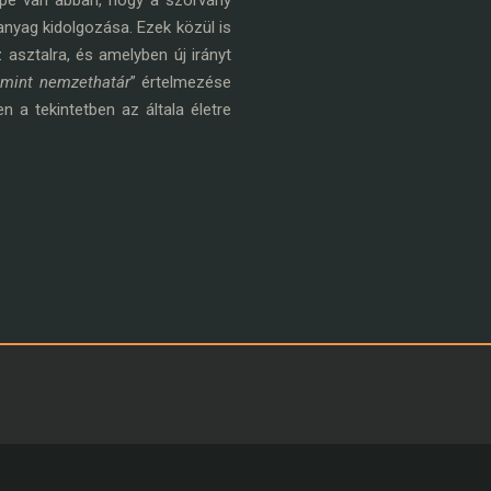
repe van abban, hogy a szórvány
nyag kidolgozása. Ezek közül is
 asztalra, és amelyben új irányt
 mint nemzethatár
” értelmezése
a tekintetben az általa életre