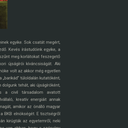
nek egyike. Sok csatát megért,
zdő. Kevés írástudóink egyike, a
m szűnt meg korlátokat feszegető
ori újságírói kíváncsiságát. Aki
elnöke volt az akkor még egyetlen
„barikád” túloldalán kutatóként,
dolgunk tehát, aki újságíróként,
és a civil társadalom avatott
llaló, kreatív energiáit annak
magát, amikor az önálló magyar
a a BKB elnökségét. E tisztségről
án kirúgták az egyetemről, neki