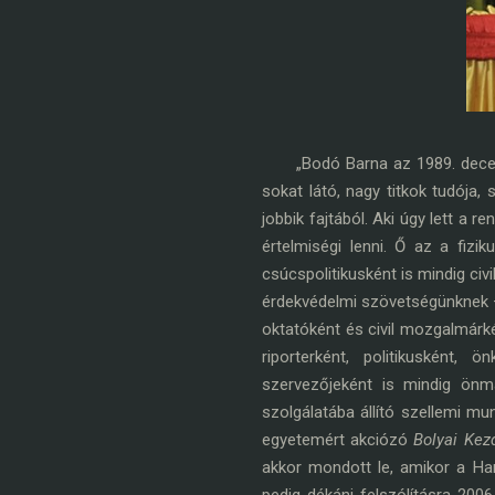
„Bodó Barna az 1989. december
sokat látó, nagy titkok tudója,
jobbik fajtából. Aki úgy lett a
értelmiségi lenni. Ő az a fizik
csúcspolitikusként is mindig civ
érdekvédelmi szövetségünknek – 
oktatóként és civil mozgalmárké
riporterként, politikusként,
szervezőjeként is mindig önma
szolgálatába állító szellemi 
egyetemért akciózó
Bolyai Kez
akkor mondott le, amikor a Han