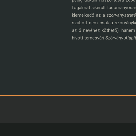
pedig dékáni felszólításra 200
fogalmát sikerült tudományosan
kiemelkedő az a
szórványstraté
szabott nem csak a szórványk
az ő nevéhez köthető), hanem 
hívott temesvári
Szórvány Alapí