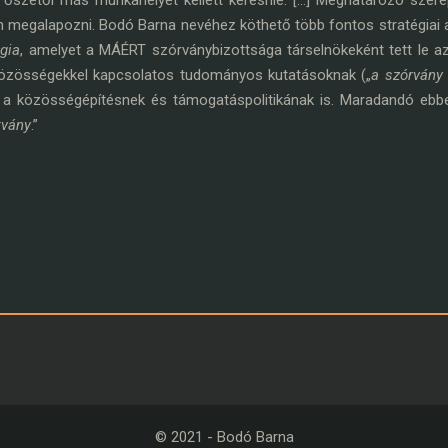
6 őszétől más munkahelyet kellett keresnie. […] Meghatározó sze
 megalapozni. Bodó Barna nevéhez köthető több fontos stratégiai a
gia
, amelyet a MÁÉRT szórványbizottsága társelnökeként tett le az
özösségekkel kapcsolatos tudományos kutatásoknak („
a szórvány
a közösségépítésnek és támogatáspolitikának is. Maradandó ebben 
tvány
.”
© 2021 - Bodó Barna