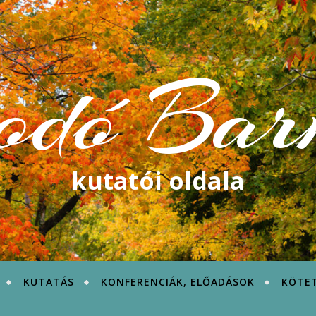
odó Bar
kutatói oldala
KUTATÁS
KONFERENCIÁK, ELŐADÁSOK
KÖTE