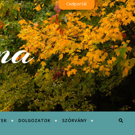
Civilportál
na
TEK
DOLGOZATOK
SZÓRVÁNY