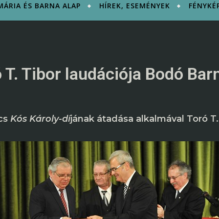
ÁRIA ÉS BARNA ALAP
HÍREK, ESEMÉNYEK
FÉNYKÉ
 T. Tibor laudációja Bodó Bar
ács
Kós Károly-dí
jának átadása alkalmával Toró T