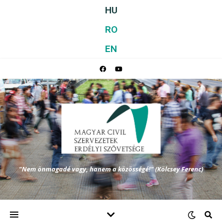
HU
RO
EN
"Nem önmagadé vagy, hanem a közösségé!" (Kölcsey Ferenc)