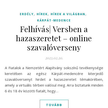
,
,
,
ERDÉLY
HÍREK
HÍREK A VILÁGBAN
KÁRPÁT-MEDENCE
Felhívás| Versben a
hazaszeretet – online
szavalóverseny
2023.02.20.
A Fiatalok a Nemzetért Alapítvány sokszínű tevékenysége
keretében az egész Kárpát-medencére kiterjedő
szavalóversenyt hirdet a hazaszeretet témakörében,
amely a virtuális térben valósul meg. Arra biztatunk minden
6 és 18 év közötti fiatalt, hogy…
TOVÁBB