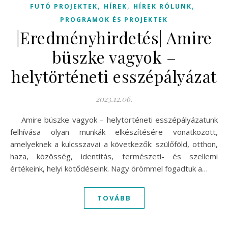
,
,
,
FUTÓ PROJEKTEK
HÍREK
HÍREK RÓLUNK
PROGRAMOK ÉS PROJEKTEK
|Eredményhirdetés| Amire
büszke vagyok –
helytörténeti esszépályázat
2023.12.06.
Amire büszke vagyok – helytörténeti esszépályázatunk
felhívása olyan munkák elkészítésére vonatkozott,
amelyeknek a kulcsszavai a következők: szülőföld, otthon,
haza, közösség, identitás, természeti- és szellemi
értékeink, helyi kötődéseink. Nagy örömmel fogadtuk a…
TOVÁBB