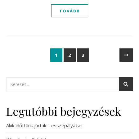
TOVÁBB
1
2
3
Legutóbbi bejegyzések
Akik előttünk jártak – esszépályázat