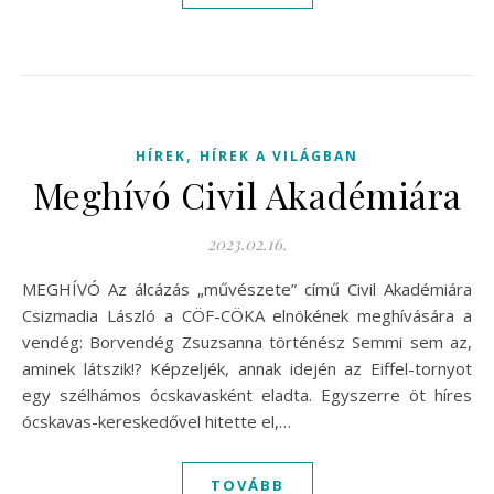
,
HÍREK
HÍREK A VILÁGBAN
Meghívó Civil Akadémiára
2023.02.16.
MEGHÍVÓ Az álcázás „művészete” című Civil Akadémiára
Csizmadia László a CÖF-CÖKA elnökének meghívására a
vendég: Borvendég Zsuzsanna történész Semmi sem az,
aminek látszik!? Képzeljék, annak idején az Eiffel-tornyot
egy szélhámos ócskavasként eladta. Egyszerre öt híres
ócskavas-kereskedővel hitette el,…
TOVÁBB