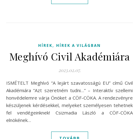
,
HÍREK
HÍREK A VILÁGBAN
Meghívó Civil Akadémiára
2023.02.07.
ISMÉTELT Meghívó “A lejárt szavatosságú EU” című Civil
Akadémiára “Azt szeretném tudni…” – Interaktív szellemi
honvédelemre várja Önöket a CÖF-CÖKA. A rendezvényre
készüljenek kérdésekkel, melyeket személyesen tehetnek
fel vendégeinknek! Csizmadia László a CÖF-CÖKA
elnökének…
TOVÁBB