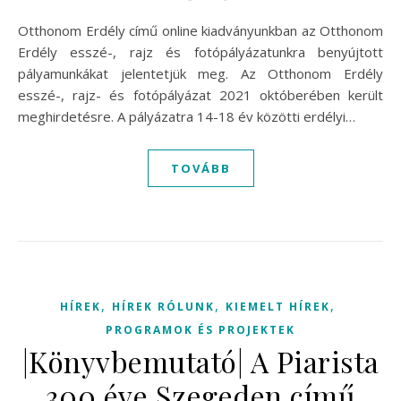
Otthonom Erdély című online kiadványunkban az Otthonom
Erdély esszé-, rajz és fotópályázatunkra benyújtott
pályamunkákat jelentetjük meg. Az Otthonom Erdély
esszé-, rajz- és fotópályázat 2021 októberében került
meghirdetésre. A pályázatra 14-18 év közötti erdélyi…
TOVÁBB
,
,
,
HÍREK
HÍREK RÓLUNK
KIEMELT HÍREK
PROGRAMOK ÉS PROJEKTEK
|Könyvbemutató| A Piarista
300 éve Szegeden című