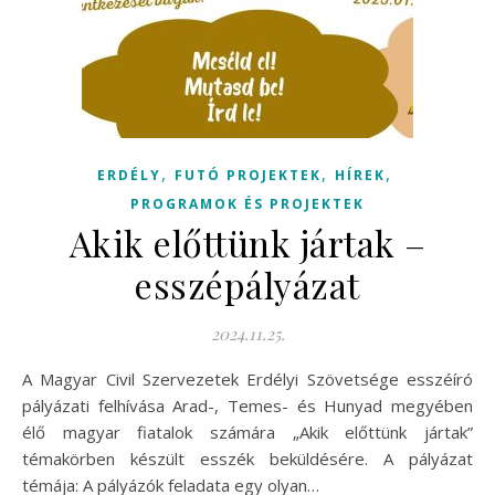
,
,
,
ERDÉLY
FUTÓ PROJEKTEK
HÍREK
PROGRAMOK ÉS PROJEKTEK
Akik előttünk jártak –
esszépályázat
2024.11.25.
A Magyar Civil Szervezetek Erdélyi Szövetsége esszéíró
pályázati felhívása Arad-, Temes- és Hunyad megyében
élő magyar fiatalok számára „Akik előttünk jártak”
témakörben készült esszék beküldésére. A pályázat
témája: A pályázók feladata egy olyan…