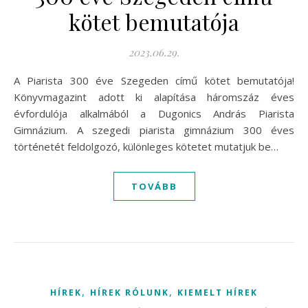
kötet bemutatója
2023.06.29.
A Piarista 300 éve Szegeden című kötet bemutatója!
Könyvmagazint adott ki alapítása háromszáz éves
évfordulója alkalmából a Dugonics András Piarista
Gimnázium. A szegedi piarista gimnázium 300 éves
történetét feldolgozó, különleges kötetet mutatjuk be…
TOVÁBB
,
,
HÍREK
HÍREK RÓLUNK
KIEMELT HÍREK