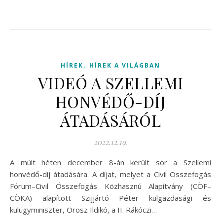
,
HÍREK
HÍREK A VILÁGBAN
VIDEÓ A SZELLEMI
HONVÉDŐ-DÍJ
ÁTADÁSÁRÓL
2022.12.19.
A múlt héten december 8-án került sor a Szellemi
honvédő-díj átadására. A díjat, melyet a Civil Összefogás
Fórum–Civil Összefogás Közhasznú Alapítvány (CÖF–
CÖKA) alapított Szijjártó Péter külgazdasági és
külügyminiszter, Orosz Ildikó, a II. Rákóczi…