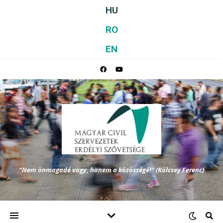
HU
RO
EN
"Nem önmagadé vagy, hanem a közösségé!" (Kölcsey Ferenc)