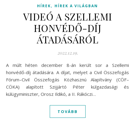
,
HÍREK
HÍREK A VILÁGBAN
VIDEÓ A SZELLEMI
HONVÉDŐ-DÍJ
ÁTADÁSÁRÓL
2022.12.19.
A múlt héten december 8-án került sor a Szellemi
honvédő-díj átadására. A díjat, melyet a Civil Összefogás
Fórum–Civil Összefogás Közhasznú Alapítvány (CÖF–
CÖKA) alapított Szijjártó Péter külgazdasági és
külügyminiszter, Orosz Ildikó, a II. Rákóczi…
TOVÁBB