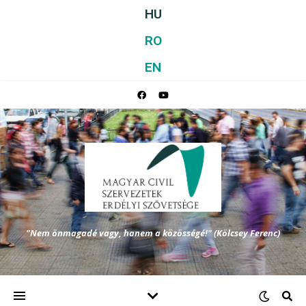
HU
RO
EN
"Nem önmagadé vagy, hanem a közösségé!" (Kölcsey Ferenc)