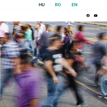
HU
RO
EN