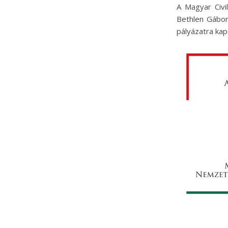
A Magyar Civi
Bethlen Gábo
pályázatra ka