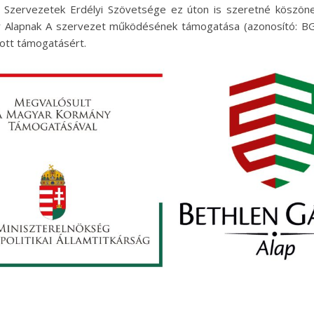
l Szervezetek Erdélyi Szövetsége ez úton is szeretné köszönet
r Alapnak A szervezet működésének támogatása (azonosító: B
pott támogatásért.