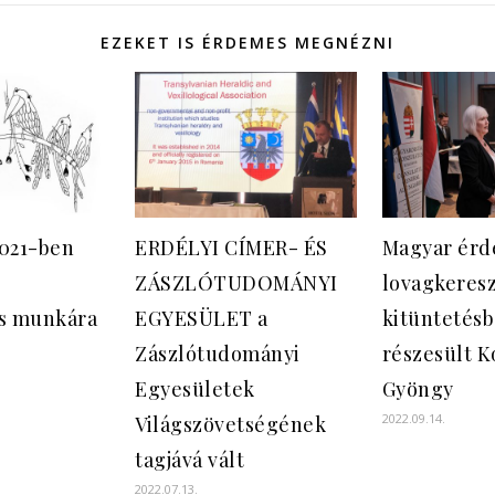
EZEKET IS ÉRDEMES MEGNÉZNI
2021-ben
ERDÉLYI CÍMER- ÉS
Magyar ér
ZÁSZLÓTUDOMÁNYI
lovagkeresz
s munkára
EGYESÜLET a
kitüntetés
Zászlótudományi
részesült K
Egyesületek
Gyöngy
2022.09.14.
Világszövetségének
tagjává vált
2022.07.13.