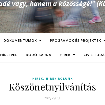
é vagy, hanem a közösségé!" (Kö
DOKUMENTUMOK
PROGRAMOK ÉS PROJEKTEK
 HÍRLEVÉL
BODÓ BARNA
HÍREK
CIVIL TUD
,
HÍREK
HÍREK RÓLUNK
Köszönetnyilvánítás
2024.09.13.