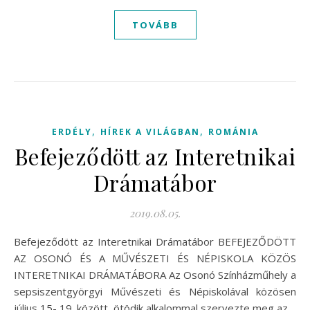
TOVÁBB
,
,
ERDÉLY
HÍREK A VILÁGBAN
ROMÁNIA
Befejeződött az Interetnikai
Drámatábor
2019.08.05.
Befejeződött az Interetnikai Drámatábor BEFEJEZŐDÖTT
AZ OSONÓ ÉS A MŰVÉSZETI ÉS NÉPISKOLA KÖZÖS
INTERETNIKAI DRÁMATÁBORA Az Osonó Színházműhely a
sepsiszentgyörgyi Művészeti és Népiskolával közösen
július 15- 19. között, ötödik alkalommal szervezte meg az…