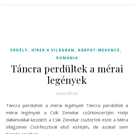
,
,
,
ERDÉLY
HÍREK A VILÁGBAN
KÁRPÁT-MEDENCE
ROMÁNIA
Táncra perdültek a mérai
legények
2019.08.05.
Táncra perdültek a mérai legények Táncra perdültek a
mérai legények a Csík Zenekar csűrkoncertjén Helyi
dallamokkal kezdett a Csík Zenekar csütörtök este a Méra
Világzenei Csűrfesztivál első estéjén, de azokat sem