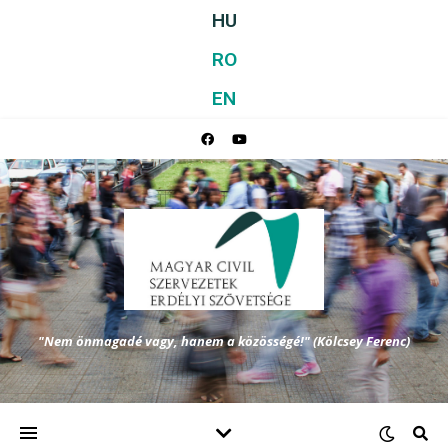
HU
RO
EN
"Nem önmagadé vagy, hanem a közösségé!" (Kölcsey Ferenc)