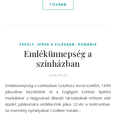
TOVÁBB
,
,
ERDÉLY
HÍREK A VILÁGBAN
ROMÁNIA
Emlékünnepség a
színházban
2019.08.05.
Emlékünnepség a színházban Százhúsz évvel ezelőtt, 1899
júliusában kezdődtek el a Szigligeti Színház építési
munkálatai: a Nagyvárad állandó társulatának otthont adó
épület jubileumára emlékeztek július 22-én a teátrumban.
Az esemény nyitányában Czvikker Katalin…