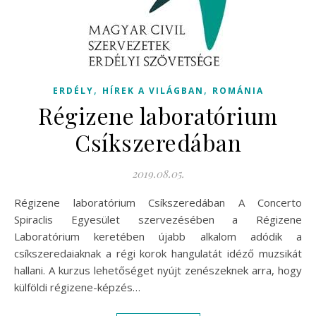
,
,
ERDÉLY
HÍREK A VILÁGBAN
ROMÁNIA
Régizene laboratórium
Csíkszeredában
2019.08.05.
Régizene laboratórium Csíkszeredában A Concerto
Spiraclis Egyesület szervezésében a Régizene
Laboratórium keretében újabb alkalom adódik a
csíkszeredaiaknak a régi korok hangulatát idéző muzsikát
hallani. A kurzus lehetőséget nyújt zenészeknek arra, hogy
külföldi régizene-képzés…