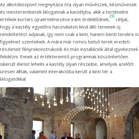
Az alkotóközpont megnyitása óta olyan művészek, kézművesek
és mesteremberek látogatnak a kastélyba, akik a történelmi
[9]
értékek kortárs újraértelmezése iránt érdeklődnek,
céljuk,
hogy a kastély egyelőre használaton kívül álló tereinek új
rendeltetést adjanak, így nem csak a kinti, hanem benti terekre is
figyelmet szentelnek. A mára már romos belső terek eredeti
részleteit fényrekonstrukciók és más installációk által igyekeznek
felidézni. Ennek az értékteremtő programnak köszönhetően
sikerült életet lehelni a kastély olyan részeibe, amelyek azelőtt
üresen álltak, valamint interakcióba került a kinti tér a
látogatókkal.