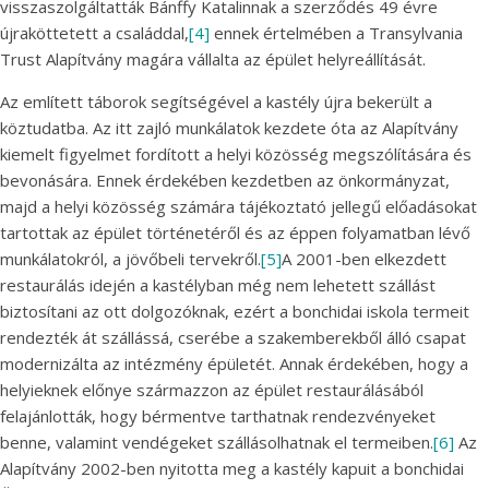
visszaszolgáltatták Bánffy Katalinnak a szerződés 49 évre
újraköttetett a családdal,
[4]
ennek értelmében a Transylvania
Trust Alapítvány magára vállalta az épület helyreállítását.
Az említett táborok segítségével a kastély újra bekerült a
köztudatba. Az itt zajló munkálatok kezdete óta az Alapítvány
kiemelt figyelmet fordított a helyi közösség megszólítására és
bevonására. Ennek érdekében kezdetben az önkormányzat,
majd a helyi közösség számára tájékoztató jellegű előadásokat
tartottak az épület történetéről és az éppen folyamatban lévő
munkálatokról, a jövőbeli tervekről.
[5]
A 2001-ben elkezdett
restaurálás idején a kastélyban még nem lehetett szállást
biztosítani az ott dolgozóknak, ezért a bonchidai iskola termeit
rendezték át szállássá, cserébe a szakemberekből álló csapat
modernizálta az intézmény épületét. Annak érdekében, hogy a
helyieknek előnye származzon az épület restaurálásából
felajánlották, hogy bérmentve tarthatnak rendezvényeket
benne, valamint vendégeket szállásolhatnak el termeiben.
[6]
Az
Alapítvány 2002-ben nyitotta meg a kastély kapuit a bonchidai