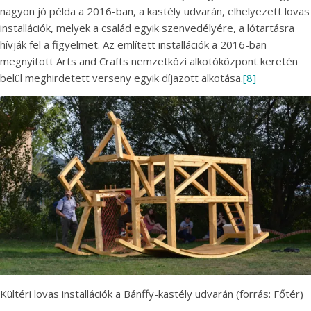
nagyon jó példa a 2016-ban, a kastély udvarán, elhelyezett lovas
installációk, melyek a család egyik szenvedélyére, a lótartásra
hívják fel a figyelmet. Az említett installációk a 2016-ban
megnyitott Arts and Crafts nemzetközi alkotóközpont keretén
belül meghirdetett verseny egyik díjazott alkotása.
[8]
Kültéri lovas installációk a Bánffy-kastély udvarán (forrás: Főtér)