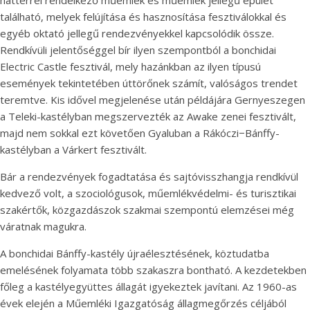
háttérrel rendelkező műemlék és műemlék jellegű épület
található, melyek felújítása és hasznosítása fesztiválokkal és
egyéb oktató jellegű rendezvényekkel kapcsolódik össze.
Rendkívüli jelentőséggel bír ilyen szempontból a bonchidai
Electric Castle fesztivál, mely hazánkban az ilyen típusú
események tekintetében úttörőnek számít, valóságos trendet
teremtve. Kis idővel megjelenése után példájára Gernyeszegen
a Teleki-kastélyban megszervezték az Awake zenei fesztivált,
majd nem sokkal ezt követően Gyaluban a Rákóczi−Bánffy-
kastélyban a Várkert fesztivált.
Bár a rendezvények fogadtatása és sajtóvisszhangja rendkívül
kedvező volt, a szociológusok, műemlékvédelmi- és turisztikai
szakértők, közgazdászok szakmai szempontú elemzései még
váratnak magukra.
A bonchidai Bánffy-kastély újraélesztésének, köztudatba
emelésének folyamata több szakaszra bontható. A kezdetekben
főleg a kastélyegyüttes állagát igyekeztek javítani. Az 1960-as
évek elején a Műemléki Igazgatóság állagmegőrzés céljából