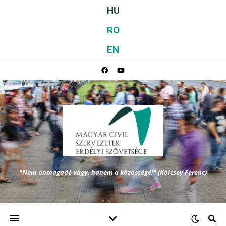
HU
RO
EN
"Nem önmagadé vagy, hanem a közösségé!" (Kölcsey Ferenc)