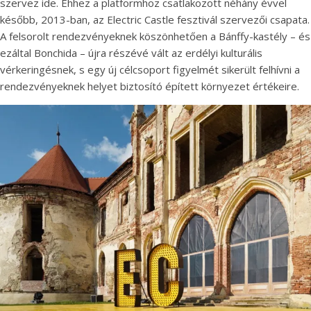
szervez ide. Ehhez a platformhoz csatlakozott néhány évvel
később, 2013-ban, az Electric Castle fesztivál szervezői csapata.
A felsorolt rendezvényeknek köszönhetően a Bánffy-kastély – és
ezáltal Bonchida – újra részévé vált az erdélyi kulturális
vérkeringésnek, s egy új célcsoport figyelmét sikerült felhívni a
rendezvényeknek helyet biztosító épített környezet értékeire.