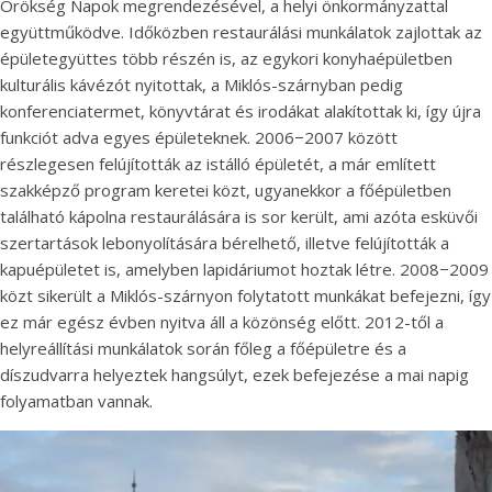
Örökség Napok megrendezésével, a helyi önkormányzattal
együttműködve. Időközben restaurálási munkálatok zajlottak az
épületegyüttes több részén is, az egykori konyhaépületben
kulturális kávézót nyitottak, a Miklós-szárnyban pedig
konferenciatermet, könyvtárat és irodákat alakítottak ki, így újra
funkciót adva egyes épületeknek. 2006−2007 között
részlegesen felújították az istálló épületét, a már említett
szakképző program keretei közt, ugyanekkor a főépületben
található kápolna restaurálására is sor került, ami azóta esküvői
szertartások lebonyolítására bérelhető, illetve felújították a
kapuépületet is, amelyben lapidáriumot hoztak létre. 2008−2009
közt sikerült a Miklós-szárnyon folytatott munkákat befejezni, így
ez már egész évben nyitva áll a közönség előtt. 2012-től a
helyreállítási munkálatok során főleg a főépületre és a
díszudvarra helyeztek hangsúlyt, ezek befejezése a mai napig
folyamatban vannak.