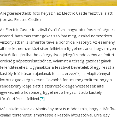
A legkeresettebb fotó helyszín az Electric Castle fesztivál alatt.
(forrás: Electric Castle)
Az Electric Castle fesztivál évről évre nagyobb népszerűségnek
örvend, hatalmas tömegeket szólítva meg, ezáltal nemzetközi
viszonylatban is ismertté téve a bonchidai kastélyt. Az esemény
által elért nemzetközi siker felhívta a figyelmet arra, hogy milyen
sokrétűen járulhat hozzá egy ilyen jellegű rendezvény az épített
örökség népszerűsítéséhez, valamint a térség gazdaságának
fellendítéséhez. Ugyanakkor a fesztivál bevételéből egy részt a
kastély felújítására ajánlanak fel a szervezők, az Alapítvánnyal
kötött egyezség szerint. Továbbá fontos megemlíteni, hogy a
rendezvény ideje alatt a szervezők idegenvezetések által
igyekeznek a közönség figyelmét a helyszínt adó kastély
történetére is felhívni.
[7]
Más alkalmakkor az Alapítvány arra is módot talál, hogy a Bánffy-
család történetét ismertesse a kastély látogatóival. Erre egy