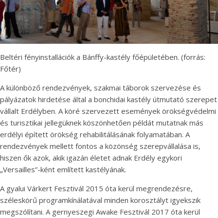
Beltéri fényinstallációk a Bánffy-kastély főépületében. (forrás:
Főtér)
A különböző rendezvények, szakmai táborok szervezése és
pályázatok hirdetése által a bonchidai kastély útmutató szerepet
vállalt Erdélyben. A köré szervezett események örökségvédelmi
és turisztikai jellegüknek köszönhetően példát mutatnak más
erdélyi épített örökség rehabilitálásának folyamatában. A
rendezvények mellett fontos a közönség szerepvállalása is,
hiszen ők azok, akik igazán életet adnak Erdély egykori
„Versailles”-ként említett kastélyának.
A gyalui Várkert Fesztivál 2015 óta kerül megrendezésre,
széleskörű programkínálatával minden korosztályt igyekszik
megszólítani. A gernyeszegi Awake Fesztivál 2017 óta kerül