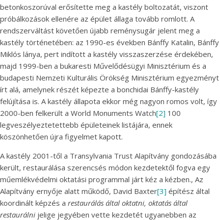
betonkoszorúval erősítette meg a kastély boltozatát, viszont
próbálkozások ellenére az épület állaga tovább romlott. A
rendszerváltást követően újabb reménysugár jelent meg a
kastély történetében: az 1990-es években Bánffy Katalin, Bánffy
Miklós lánya, pert indított a kastély visszaszerzése érdekében,
majd 1999-ben a bukaresti Művelődésügyi Minisztérium és a
budapesti Nemzeti Kulturális Örökség Minisztérium egyezményt
írt alá, amelynek részét képezte a bonchidai Bánffy-kastély
felújítása is. A kastély állapota ekkor még nagyon romos volt, így
2000-ben felkerült a World Monuments Watch
[2]
100
legveszélyeztetettebb épületeinek listájára, ennek
köszönhetően újra figyelmet kapott.
A kastély 2001-től a Transylvania Trust Alapítvány gondozásába
került, restaurálása szerencsés módon kezdetektől fogva egy
műemlékvédelmi oktatási programmal járt kéz a kézben., Az
Alapítvány ernyője alatt működő, David Baxter
[3]
építész által
koordinált képzés a
restaurálás által oktatni, oktatás által
restaurálni
jelige jegyében vette kezdetét ugyanebben az