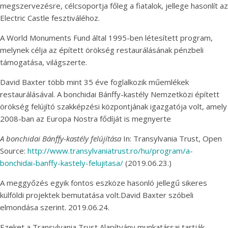
megszervezésre, célcsoportja főleg a fiatalok, jellege hasonlít az
Electric Castle fesztiváléhoz.
A World Monuments Fund által 1995-ben létesített program,
melynek célja az épített örökség restaurálásának pénzbeli
támogatása, világszerte.
David Baxter több mint 35 éve foglalkozik műemlékek
restaurálásával. A bonchidai Bánffy-kastély Nemzetközi épített
örökség felújító szakképzési központjának igazgatója volt, amely
2008-ban az Europa Nostra fődíját is megnyerte
A bonchidai Bánffy-kastély felújítása
In: Transylvania Trust, Open
Source:
http://www.transylvaniatrust.ro/hu/program/a-
bonchidai-banffy-kastely-felujitasa/
(2019.06.23.)
A meggyőzés egyik fontos eszköze hasonló jellegű sikeres
külföldi projektek bemutatása volt.David Baxter szóbeli
elmondása szerint. 2019.06.24.
Ezeket a Transylvania Trust Alapítvány munkatársai tartják.