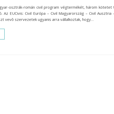
yar-osztrák-román civil program végtermékét, három kötetet 
 Az EUCivis: Civil Európa – Civil Magyarország – Civil Ausztria 
zt vevô szervezetek ugyanis arra vállalkoztak, hogy…