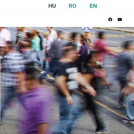
HU
RO
EN