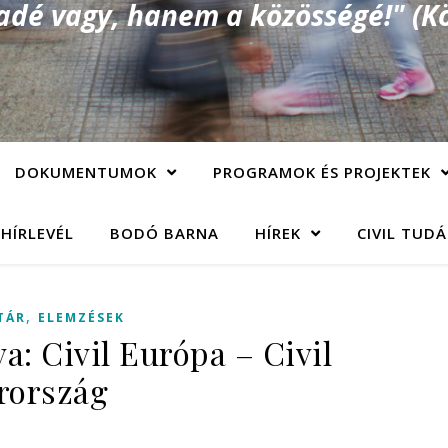
é vagy, hanem a közösségé!" (Kö
DOKUMENTUMOK
PROGRAMOK ÉS PROJEKTEK
 HÍRLEVÉL
BODÓ BARNA
HÍREK
CIVIL TUD
,
TÁR
ELEMZÉSEK
va: Civil Európa – Civil
rország