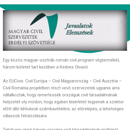
Egy közös magyar-osztrák-román civil program végtermékét,
három kötetet tart kezében a Kedves Olvasó.
Az EUCivis: Civil Európa – Civil Magyarország – Civil Ausztria –
Civil Románia projektben részt vevô szervezetek ugyanis arra
vállalkoztak, hogy ismertessék országuk civil társadalmának
helyzetét oly módon, hogy egyben kísérletet tegyenek a szektor
elôtt álló kihívások számbavételére, az elôrelépés, a lehetséges
válaszok felvázolására.
Tehát egy régió három országa civil társadalmának múltjáról,