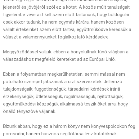
jelenérôl és jövôjérôl szól ez a kötet. A közös múlt tanulságait
figyelembe véve azt kell szem elôtt tartanunk, hogy boldogulni
csak akkor tudunk, ha nem egymás kárára, hanem közösen
vállalt értékeinket szem elôtt tartva, együttmûködve keressük a
választ a valamennyiünket foglalkoztató kérdésekre.
Meggyôzôdéssel valljuk: ebben a bonyolultnak tûnô világban a
válaszadáshoz megfelelô kereteket ad az Európai Unió.
Ebben a folyamatban megkerülhetetlen, semmi mással nem
pótolható szerepet játszanak a civil szervezetek. Jellemzô
tulajdonságaik: függetlenségük, társadalmi kérdések iránti
érzékenységük, ötletességük, rugalmasságuk, nyitottságuk,
együttmûködési készségük alkalmassá teszik ôket arra, hogy
önálló tényezôvé váljanak.
Bízunk abban, hogy ez a három könyv nem könyvespolcokon fog
porosodni, hanem hasznos segítôtársa lesz kutatóknak,