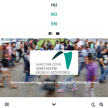
HU
RO
EN
"Nem önmagadé vagy, hanem a közösségé!" (Kölcsey Ferenc)