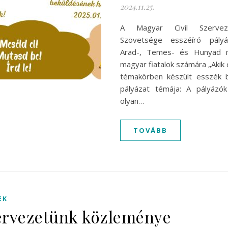
2024.11.25.
A Magyar Civil Szerveze
Szövetsége esszéíró pályáz
Arad-, Temes- és Hunyad 
magyar fiatalok számára „Akik e
témakörben készült esszék b
pályázat témája: A pályázók
olyan…
TOVÁBB
EK
rvezetünk közleménye