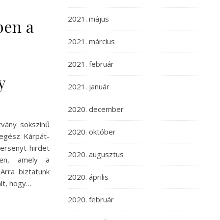
2021. május
ben a
–
2021. március
2021. február
y
2021. január
2020. december
tvány sokszínű
2020. október
egész Kárpát-
ersenyt hirdet
2020. augusztus
ben, amely a
 Arra biztatunk
2020. április
alt, hogy…
2020. február