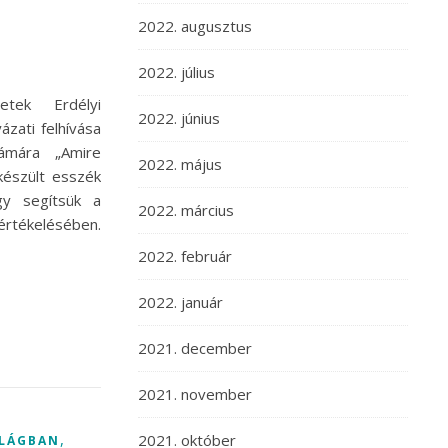
2022. augusztus
2022. július
tek Erdélyi
2022. június
ázati felhívása
zámára „Amire
2022. május
észült esszék
gy segítsük a
2022. március
 értékelésében.
2022. február
2022. január
2021. december
2021. november
,
2021. október
ILÁGBAN