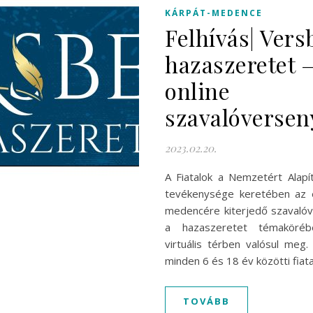
KÁRPÁT-MEDENCE
Felhívás| Vers
hazaszeretet 
online
szavalóversen
2023.02.20.
A Fiatalok a Nemzetért Alapí
tevékenysége keretében az 
medencére kiterjedő szavalóv
a hazaszeretet témaköré
virtuális térben valósul meg.
minden 6 és 18 év közötti fiat
TOVÁBB