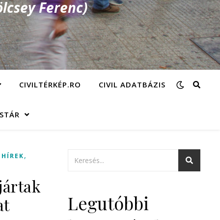
lcsey Ferenc)
CIVILTÉRKÉP.RO
CIVIL ADATBÁZIS
ÁSTÁR
,
,
HÍREK
jártak
Legutóbbi
at