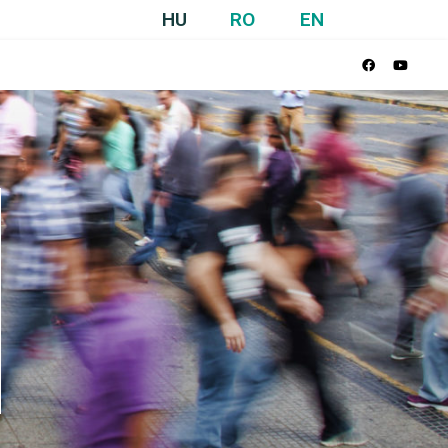
HU
RO
EN