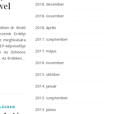
vel
2018. december
2018. november
etében dr. Bodó
2018. április
ezetek Erdélyi
2017. szeptember
e meghívására
P-képviselője
2017. május
on Az őshonos
. Az érdekes…
2016. november
2015. október
2014. január
2013. szeptember
ILÁGBAN
2013. június