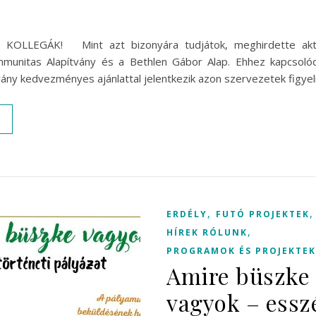
 KOLLEGÁK! Mint azt bizonyára tudjátok, meghirdette aktuá
ommunitas Alapítvány és a Bethlen Gábor Alap. Ehhez kapcso
ány kedvezményes ajánlattal jelentkezik azon szervezetek figye
,
ERDÉLY
FUTÓ PROJEKTEK
,
HÍREK RÓLUNK
PROGRAMOK ÉS PROJEKTEK
Amire büszke
vagyok – essz