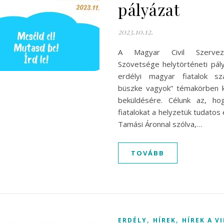
pályázat
2023.10.12.
A Magyar Civil Szerveze
Szövetsége helytörténeti pály
erdélyi magyar fiatalok s
büszke vagyok” témakörben k
beküldésére. Célunk az, ho
fiatalokat a helyzetük tudatos
Tamási Áronnal szólva,…
TOVÁBB
,
,
ERDÉLY
HÍREK
HÍREK A V