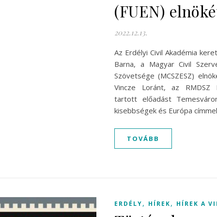
(FUEN) elnöké
2022.12.13.
Az Erdélyi Civil Akadémia ker
Barna, a Magyar Civil Szerv
Szövetsége (MCSZESZ) elnök
Vincze Loránt, az RMDSZ E
tartott előadást Temesvár
kisebbségek és Európa címmel
TOVÁBB
,
,
ERDÉLY
HÍREK
HÍREK A V