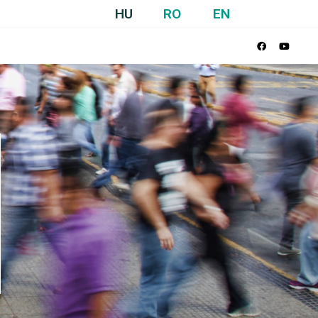
HU
RO
EN