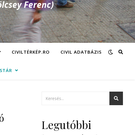
lcsey Ferenc)
CIVILTÉRKÉP.RO
CIVIL ADATBÁZIS
ÁSTÁR
ó
Legutóbbi