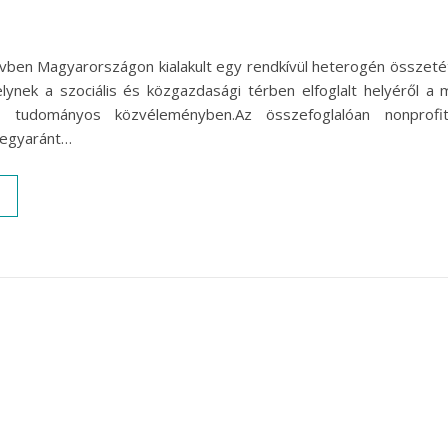
évben Magyarországon kialakult egy rendkívül heterogén összeté
lynek a szociális és közgazdasági térben elfoglalt helyéről a m
 tudományos közvéleményben.Az összefoglalóan nonprofi
 egyaránt…