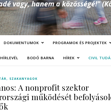
é vagy, hanem a közösségé!" (Kö
DOKUMENTUMOK
PROGRAMOK ÉS PROJEKTEK
 HÍRLEVÉL
BODÓ BARNA
HÍREK
CIVIL TUD
,
TÁR
SZAKANYAGOK
ános: A nonprofit szektor
országi működését befolyásol
ők