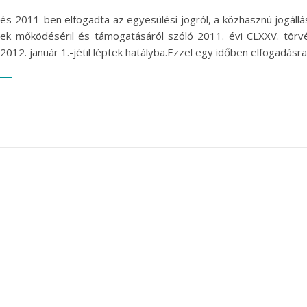
s 2011-ben elfogadta az egyesülési jogról, a közhasznú jogállás
etek mőködésérıl és támogatásáról szóló 2011. évi CLXXV. törv
2012. január 1.-jétıl léptek hatályba.Ezzel egy időben elfogadásra