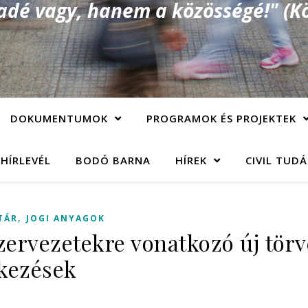
é vagy, hanem a közösségé!" (Kö
DOKUMENTUMOK
PROGRAMOK ÉS PROJEKTEK
 HÍRLEVÉL
BODÓ BARNA
HÍREK
CIVIL TUD
,
TÁR
JOGI ANYAGOK
szervezetekre vonatkozó új tör
kezések