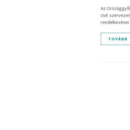
Az Országgyőlé
civil szervez
rendelkezései 
TOVÁBB