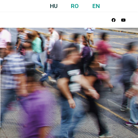
HU
RO
EN