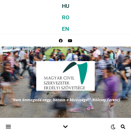
HU
RO
EN
"Nem önmagadé vagy, hanem a közösségé!" (Kölcsey Ferenc)