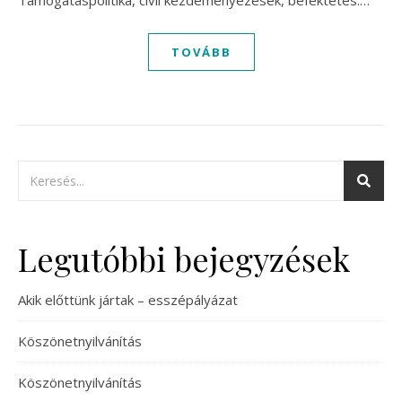
Támogatáspolitika, civil kezdeményezések, befektetés:…
TOVÁBB
Legutóbbi bejegyzések
Akik előttünk jártak – esszépályázat
Köszönetnyilvánítás
Köszönetnyilvánítás