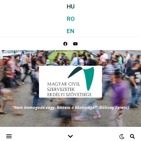
HU
RO
EN
"Nem önmagadé vagy, hanem a közösségé!" (Kölcsey Ferenc)