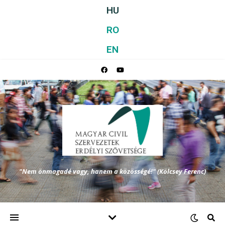
HU
RO
EN
"Nem önmagadé vagy, hanem a közösségé!" (Kölcsey Ferenc)