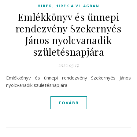
,
HÍREK
HÍREK A VILÁGBAN
Emlékkönyv és ünnepi
rendezvény Szekernyés
János nyolcvanadik
születésnapjára
2022.03.17.
Emlékkönyv és ünnepi rendezvény Szekernyés János
nyolcvanadik születésnapjára
TOVÁBB