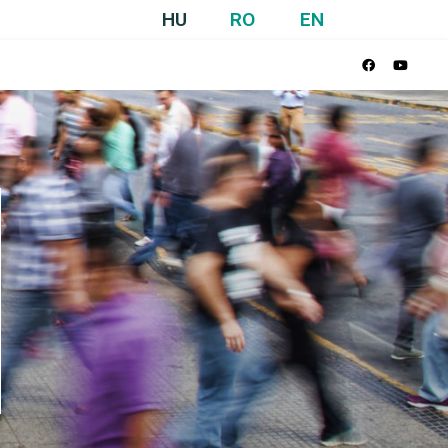
HU
RO
EN