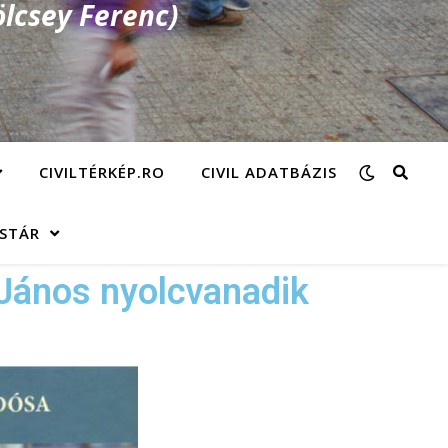
lcsey Ferenc)
CIVILTÉRKÉP.RO
CIVIL ADATBÁZIS
ÁSTÁR
János nyolcvanadik