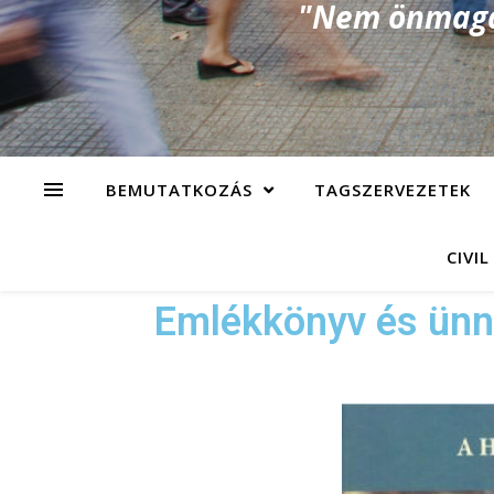
"Nem önmagad
BEMUTATKOZÁS
TAGSZERVEZETEK
CIVIL
Emlékkönyv és ünn