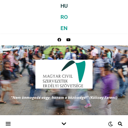
HU
RO
EN
"Nem önmagadé vagy, hanem a közösségé!" (Kölcsey Ferenc)