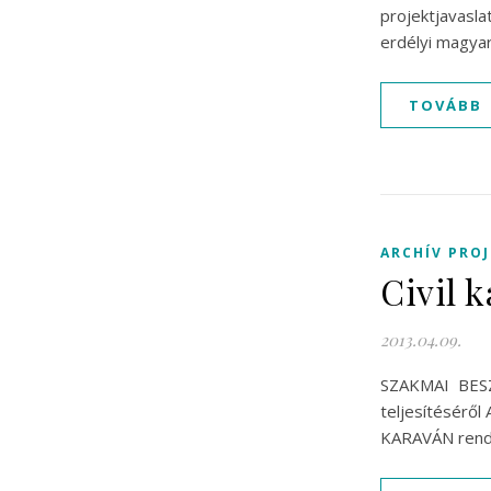
projektjavasl
erdélyi magyar
TOVÁBB
ARCHÍV PRO
Civil 
2013.04.09.
SZAKMAI BESZÁ
teljesítéséről
KARAVÁN rende