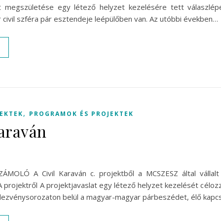
at megszületése egy létező helyzet kezelésére tett válaszlép
 civil szféra pár esztendeje leépülőben van. Az utóbbi években…
,
JEKTEK
PROGRAMOK ÉS PROJEKTEK
karaván
MOLÓ A Civil Karaván c. projektből a MCSZESZ által vállalt
 A projektről A projektjavaslat egy létező helyzet kezelését céloz
zvénysorozaton belül a magyar-magyar párbeszédet, élő kapc