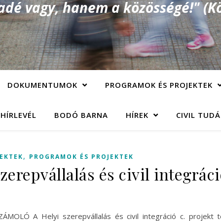
é vagy, hanem a közösségé!" (Kö
DOKUMENTUMOK
PROGRAMOK ÉS PROJEKTEK
 HÍRLEVÉL
BODÓ BARNA
HÍREK
CIVIL TUD
,
JEKTEK
PROGRAMOK ÉS PROJEKTEK
zerepvállalás és civil integrác
MOLÓ A Helyi szerepvállalás és civil integráció c. projekt te