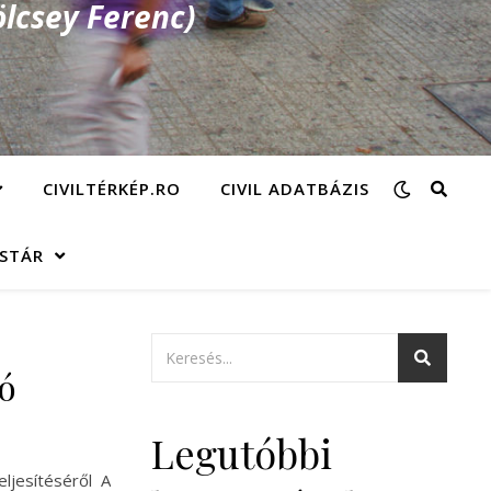
lcsey Ferenc)
CIVILTÉRKÉP.RO
CIVIL ADATBÁZIS
ÁSTÁR
ió
Legutóbbi
ljesítéséről A