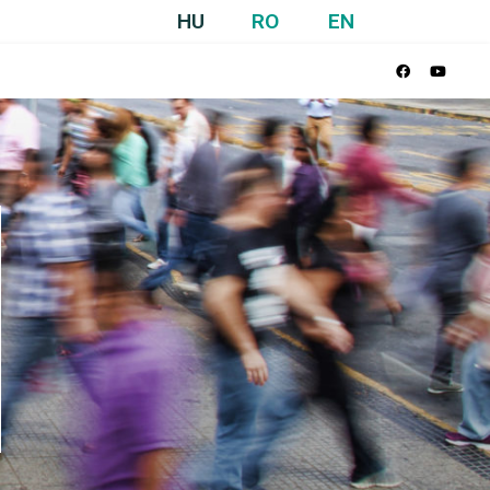
HU
RO
EN