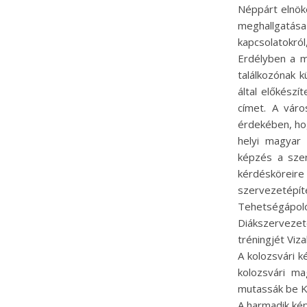
Néppárt elnök
meghallgatása 
kapcsolatokról,
Erdélyben a m
találkozónak k
által előkészí
címet. A váro
érdekében, hog
helyi magyar 
képzés a szer
kérdéskörei
szervezetépíté
Tehetségápo
Diákszervezet
tréningjét Viz
A kolozsvári 
kolozsvári ma
mutassák be K
A harmadik kép