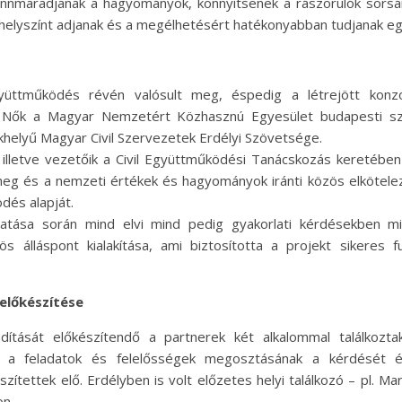
ennmaradjanak a hagyományok, könnyítsenek a rászorulók sorsá
helyszínt adjanak és a megélhetésért hatékonyabban tudjanak eg
yüttműködés révén valósult meg, éspedig a létrejött konz
 Nők a Magyar Nemzetért Közhasznú Egyesület budapesti szé
khelyű Magyar Civil Szervezetek Erdélyi Szövetsége.
 illetve vezetőik a Civil Együttműködési Tanácskozás keretében 
eg és a nemzeti értékek és hagyományok iránti közös elkötel
dés alapját.
tatása során mind elvi mind pedig gyakorlati kérdésekben 
zös álláspont kialakítása, ami biztosította a projekt sikeres f
 előkészítése
ndítását előkészítendő a partnerek két alkalommal találkozt
 a feladatok és felelősségek megosztásának a kérdését é
zítettek elő. Erdélyben is volt előzetes helyi találkozó – pl. M
n.