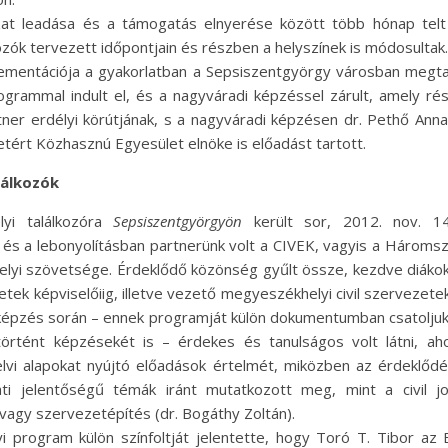
zat leadása és a támogatás elnyerése között több hónap telt e
lkozók tervezett időpontjain és részben a helyszínek is módosultak.
lementációja a gyakorlatban a Sepsiszentgyörgy városban megtar
ogrammal indult el, és a nagyváradi képzéssel zárult, amely ré
tner erdélyi körútjának, s a nagyváradi képzésen dr. Pethő Anna
ért Közhasznú Egyesület elnöke is előadást tartott.
lálkozók
lyi találkozóra
Sepsiszentgyörgyön
került sor, 2012. nov. 14
és a lebonyolításban partnerünk volt a CIVEK, vagyis a Háromszé
elyi szövetsége. Érdeklődő közönség gyűlt össze, kezdve diákok
etek képviselőiig, illetve vezető megyeszékhelyi civil szervezetek
képzés során – ennek programját külön dokumentumban csatoljuk
történt képzésekét is – érdekes és tanulságos volt látni, aho
 elvi alapokat nyújtó előadások értelmét, miközben az érdeklődé
ati jelentőségű témák iránt mutatkozott meg, mint a civil j
) vagy szervezetépítés (dr. Bogáthy Zoltán).
i program külön színfoltját jelentette, hogy Toró T. Tibor az 