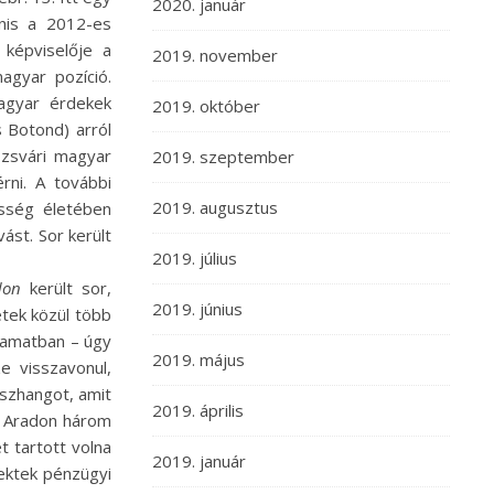
2020. január
anis a 2012-es
képviselője a
2019. november
agyar pozíció.
magyar érdekek
2019. október
s Botond) arról
lozsvári magyar
2019. szeptember
rni. A további
2019. augusztus
össég életében
ást. Sor került
2019. július
don
került sor,
2019. június
etek közül több
lyamatban – úgy
2019. május
e visszavonul,
sszhangot, amit
2019. április
.) Aradon három
 tartott volna
2019. január
jektek pénzügyi