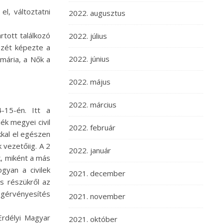
l, változtatni
2022. augusztus
tott találkozó
2022. július
szét képezte a
2022. június
mária, a Nők a
2022. május
2022. március
-15-én. Itt a
k megyei civil
2022. február
kal el egészen
 vezetőiig. A 2
2022. január
, miként a más
gyan a civilek
2021. december
s részükről az
ogérvényesítés
2021. november
Erdélyi Magyar
2021. október