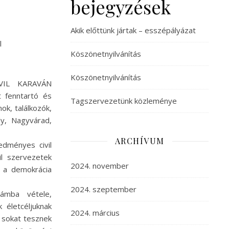
bejegyzések
Akik előttünk jártak – esszépályázat
l
Köszönetnyilvánítás
Köszönetnyilvánítás
IVIL KARAVÁN
 fenntartó és
Tagszervezetünk közleménye
ok, találkozók,
y, Nagyvárad,
ARCHÍVUM
edményes civil
l szervezetek
2024. november
, a demokrácia
2024. szeptember
ámba vétele,
 életcéljuknak
2024. március
 sokat tesznek