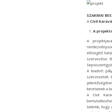
SZAKMAI BE
A
Civil Karav
A projektr
A projektja
rendezvényso
elősegítő hatá
szervezése B
Sepsiszentgyö
A leadott pál
szervezetek 
jelentőségéne
kereteinek a b
A Civil Kar
bemutatkozhat
tekintik, hog