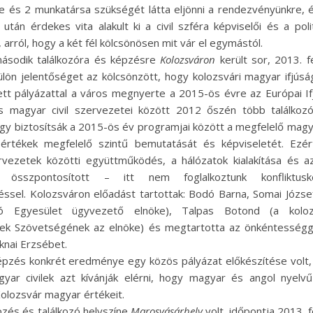
e és 2 munkatársa szükségét látta eljönni a rendezvényünkre, 
után érdekes vita alakult ki a civil szféra képviselői és a poli
 arról, hogy a két fél kölcsönösen mit vár el egymástól.
ásodik találkozóra és képzésre
Kolozsváron
került sor, 2013. fe
ülön jelentőséget az kölcsönzött, hogy kolozsvári magyar ifjús
tett pályázattal a város megnyerte a 2015-ös évre az Európai I
s magyar civil szervezetei között 2012 őszén több találkozó
y biztosítsák a 2015-ös év programjai között a megfelelő magya
értékek megfelelő szintű bemutatását és képviseletét. Ezér
vezetek közötti együttműködés, a hálózatok kialakítása és 
re összpontosított – itt nem foglalkoztunk konfliktusk
ssel. Kolozsváron előadást tartottak: Bodó Barna, Somai József
ló Egyesület ügyvezető elnöke), Talpas Botond (a koloz
ek Szövetségének az elnöke) és megtartotta az önkéntességg
aknai Erzsébet.
képzés konkrét eredménye egy közös pályázat előkészítése volt,
gyar civilek azt kívánják elérni, hogy magyar és angol nyelv
olozsvár magyar értékeit.
zés és találkozó helyszíne
Marosvásárhely
volt, időpontja 2013. f