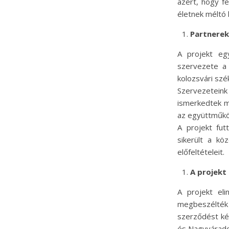
azért, hogy f
életnek méltó 
Partnerek
A projekt eg
szervezete a
kolozsvári szé
Szervezeteink
ismerkedtek m
az együttműkö
A projekt fut
sikerült a kö
előfeltételeit.
A projekt
A projekt eli
megbeszélték
szerződést kés
és Nagyvárado