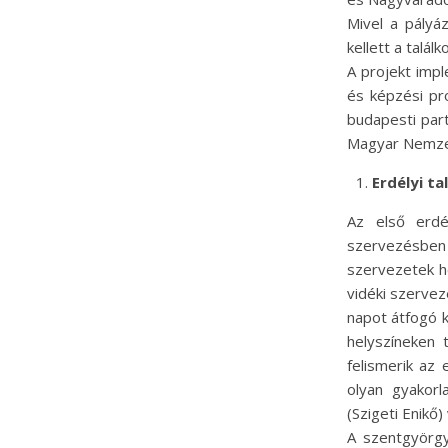
Mivel a pályá
kellett a talá
A projekt imp
és képzési pr
budapesti par
Magyar Nemzet
Erdélyi ta
Az első erdé
szervezésben 
szervezetek h
vidéki szervez
napot átfogó 
helyszíneken 
felismerik az
olyan gyakorl
(Szigeti Enikő
A szentgyörgy