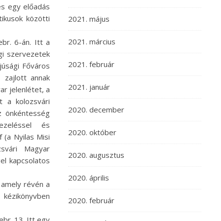
és egy előadás
tikusok közötti
2021. május
2021. március
br. 6-án. Itt a
ági szervezetek
2021. február
fjúsági Főváros
 zajlott annak
2021. január
r jelenlétet, a
t a kolozsvári
2020. december
az önkéntesség
ezeléssel és
2020. október
 (a Nyilas Misi
svári Magyar
2020. augusztus
el kapcsolatos
2020. április
 amely révén a
ű kézikönyvben
2020. február
ebr. 13. Itt egy