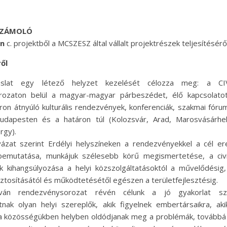
SZÁMOLÓ
án
c. projektből a MCSZESZ által vállalt projektrészek teljesítésérő
ől
vaslat egy létező helyzet kezelését célozza meg: a C
rozaton belül a magyar-magyar párbeszédet, élő kapcsolatot
ron átnyúló kulturális rendezvények, konferenciák, szakmai fórum
udapesten és a határon túl (Kolozsvár, Arad, Marosvásárhel
rgy).
yázat szerint Erdélyi helyszíneken a rendezvényekkel a cél er
bemutatása, munkájuk szélesebb körű megismertetése, a civi
k kihangsúlyozása a helyi közszolgáltatásoktól a művelődésig
iztosításától és működtetésétől egészen a területfejlesztésig.
aván rendezvénysorozat révén célunk a jó gyakorlat sz
nak olyan helyi szereplők, akik figyelnek embertársaikra, akik
y a közösségükben helyben oldódjanak meg a problémák, továbbá