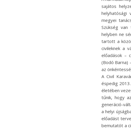
sajátos helyz
helyhatósági
megyei tanács
Szükség van t
helyben ne sér
tartott a közö
civileknek a 
előadások – c
(Bodó Barna) –
az önkéntesség
A Civil Karav
éspedig 2013. 
életében vezet
tűnik, hogy a
generáció-vált
a helyi újságb
előadást terv
bemutatót a ci