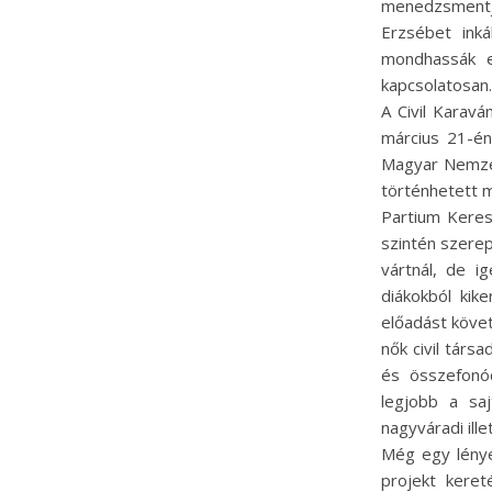
menedzsmentjé
Erzsébet inká
mondhassák el
kapcsolatosan.
A Civil Karavá
március 21-én
Magyar Nemzet
történhetett m
Partium Keres
szintén szere
vártnál, de i
diákokból kik
előadást követ
nők civil társa
és összefonó
legjobb a sa
nagyváradi ill
Még egy lénye
projekt kere