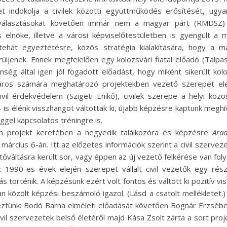
et indokolja a civilek közötti együttműködés erősítését, ugy
 választásokat követően immár nem a magyar párt (RMDSZ) 
 elnöke, illetve a városi képviselőtestületben is gyengült a m
ehát egyeztetésre, közös stratégia kialakítására, hogy a 
üljenek. Ennek megfelelően egy kolozsvári fiatal előadó (Talpa
nség által igen jól fogadott előadást, hogy miként sikerült ko
város számára meghatározó projektekben vezető szerepet elé
ivil érdekvédelem (Szigeti Enikő), civilek szerepe a helyi köz
 is élénk visszhangot váltottak ki, újabb képzésre kaptunk meghív
gel kapcsolatos tréningre is.
án projekt keretében a negyedik találkozóra és képzésre
Ara
március 6-án. Itt az előzetes információk szerint a civil szervez
őváltásra került sor, vagy éppen az új vezető felkérése van fo
z 1990-es évek elején szerepet vállalt civil vezetők egy rész
ás történik. A képzésünk ezért volt fontos és váltott ki pozitív vi
an közölt képzési beszámoló igazol. (Lásd a csatolt mellékletet
eztünk: Bodó Barna elméleti előadását követően Bognár Erzsébet
vil szervezetek belső életéről majd Kása Zsolt zárta a sort pro