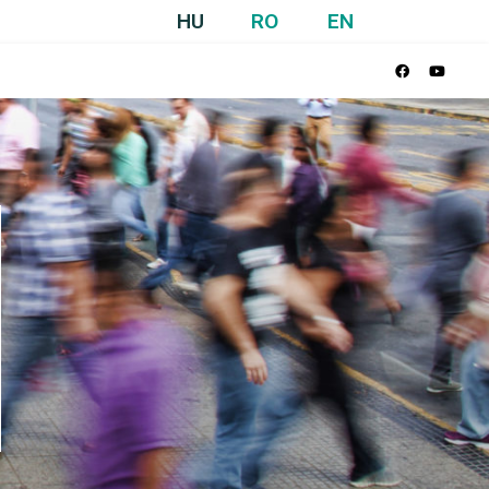
HU
RO
EN