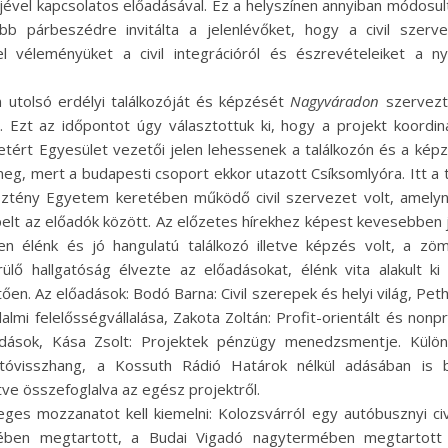
vel kapcsolatos előadásával. Ez a helyszínen annyiban módosul
bb párbeszédre invitálta a jelenlévőket, hogy a civil szerv
 véleményüket a civil integrációról és észrevételeiket a ny
n utolsó erdélyi találkozóját és képzését
Nagyváradon
szervezt
. Ezt az időpontot úgy választottuk ki, hogy a projekt koordin
ért Egyesület vezetői jelen lehessenek a találkozón és a képz
eg, mert a budapesti csoport ekkor utazott Csíksomlyóra. Itt a
ztény Egyetem keretében működő civil szervezet volt, amelyn
pelt az előadók között. Az előzetes hírekhez képest kevesebben 
gen élénk és jó hangulatú találkozó illetve képzés volt, a z
erülő hallgatóság élvezte az előadásokat, élénk vita alakult ki
ően. Az előadások: Bodó Barna: Civil szerepek és helyi világ, Pet
dalmi felelősségvállalása, Zakota Zoltán: Profit-orientált és nonpr
dások, Kása Zsolt: Projektek pénzügy menedzsmentje. Különb
jtóvisszhang, a Kossuth Rádió Határok nélkül adásában is 
etve összefoglalva az egész projektről.
ges mozzanatot kell kiemelni: Kolozsvárról egy autóbusznyi civi
tében megtartott, a Budai Vigadó nagytermében megtartott