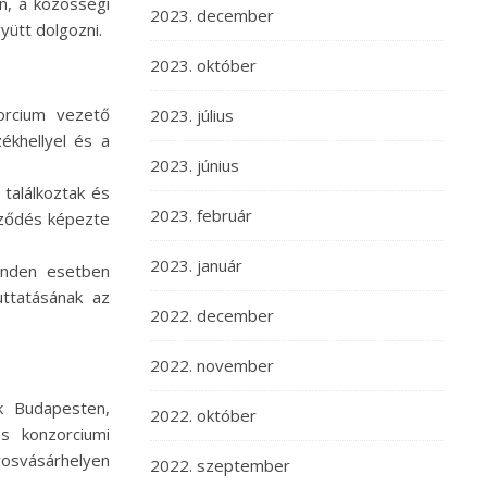
n, a közösségi
2023. december
yütt dolgozni.
2023. október
orcium vezető
2023. július
khellyel és a
2023. június
találkoztak és
2023. február
eződés képezte
2023. január
minden esetben
uttatásának az
2022. december
2022. november
ak Budapesten,
2022. október
s konzorciumi
arosvásárhelyen
2022. szeptember