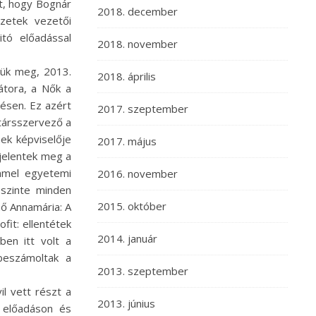
t, hogy Bognár
2018. december
ezetek vezetői
itó előadással
2018. november
ük meg, 2013.
2018. április
átora, a Nők a
ésen. Ez azért
2017. szeptember
 társszervező a
ek képviselője
2017. május
jelentek meg a
ömmel egyetemi
2016. november
 szinte minden
2015. október
hő Annamária: A
ofit: ellentétek
2014. január
en itt volt a
beszámoltak a
2013. szeptember
l vett részt a
2013. június
 előadáson és