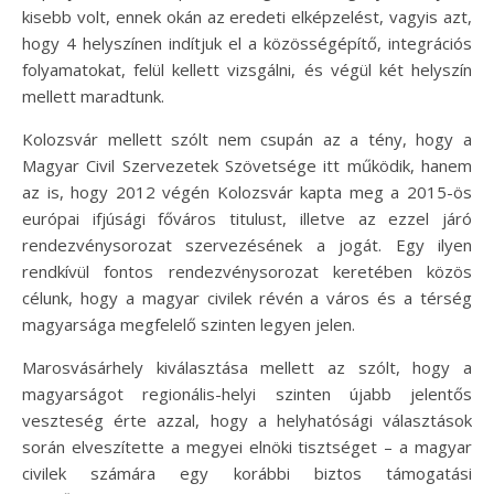
kisebb volt, ennek okán az eredeti elképzelést, vagyis azt,
hogy 4 helyszínen indítjuk el a közösségépítő, integrációs
folyamatokat, felül kellett vizsgálni, és végül két helyszín
mellett maradtunk.
Kolozsvár mellett szólt nem csupán az a tény, hogy a
Magyar Civil Szervezetek Szövetsége itt működik, hanem
az is, hogy 2012 végén Kolozsvár kapta meg a 2015-ös
európai ifjúsági főváros titulust, illetve az ezzel járó
rendezvénysorozat szervezésének a jogát. Egy ilyen
rendkívül fontos rendezvénysorozat keretében közös
célunk, hogy a magyar civilek révén a város és a térség
magyarsága megfelelő szinten legyen jelen.
Marosvásárhely kiválasztása mellett az szólt, hogy a
magyarságot regionális-helyi szinten újabb jelentős
veszteség érte azzal, hogy a helyhatósági választások
során elveszítette a megyei elnöki tisztséget – a magyar
civilek számára egy korábbi biztos támogatási