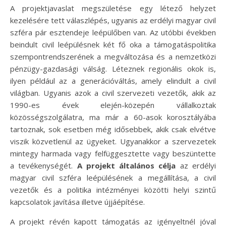
A projektjavaslat megszületése egy létező helyzet
kezelésére tett válaszlépés, ugyanis az erdélyi magyar civil
szféra pár esztendeje leépülőben van. Az utóbbi években
beindult civil leépülésnek két fő oka a támogatáspolitika
szempontrendszerének a megváltozása és a nemzetközi
pénzügy-gazdasági válság. Léteznek regionális okok is,
ilyen például az a generációváltás, amely elindult a civil
világban. Ugyanis azok a civil szervezeti vezetők, akik az
1990-es évek elején-közepén vállalkoztak
közösségszolgálatra, ma már a 60-asok korosztályába
tartoznak, sok esetben még idősebbek, akik csak elvétve
viszik közvetlenül az ügyeket. Ugyanakkor a szervezetek
mintegy harmada vagy felfüggesztette vagy beszüntette
a tevékenységét.
A projekt általános célja
az erdélyi
magyar civil szféra leépülésének a megállítása, a civil
vezetők és a politika intézményei közötti helyi szintű
kapcsolatok javítása illetve újjáépítése.
A projekt révén kapott támogatás az igényeltnél jóval