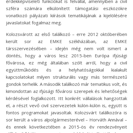
érdekképviseleti funkciókat is felvállal, amennyiben a civil
szféra számára elkülönített támogatási eszközökre
vonatkozó pályázati kiírások tematikájának a kijelölésére
javaslatokat fogalmaz meg.
Kolozsvárott az első találkozó – erre 2012 októberében
került sor az EMKE székházában, az EMKE
társszervezésében – idején még nem volt ismert a
döntés, hogy a város lesz 2015-ben Európa ifjúsági
fővárosa, ez még általában szólt arról, hogy a civil
együttműködés és a helyhatóságokkal kialakult
kapcsolatokat milyen strukturális vagy más természetű
gondok terhelik. A második találkozó már tematikus volt, és
kimondottan az ifjúsági fővárosi szerepek és lehetőségek
kérdésével foglalkozott. Itt konkrét vállalások hangzottak
el, a részt vevő civil szervezetek külön-külön is, együtt is
fontos programokat javasoltak. Kolozsvárt találkozóra is
sor került a város alpolgármesterével – Horváth Annával –
és ennek következtében a 2015-ös év rendezvényeit