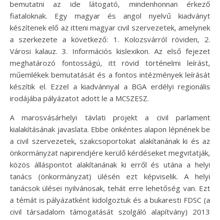
bemutatni az ide látogató, mindenhonnan érkező
fiataloknak. Egy magyar és angol nyelvű kiadványt
készítenek elő az itteni magyar civil szervezetek, amelynek
a szerkezete a következő: 1. Kolozsvárról röviden, 2.
Városi kalauz. 3. Információs kislexikon. Az első fejezet
meghatározó fontosságú, itt rövid történelmi leírást,
műemlékek bemutatását és a fontos intézmények leírását
készítik el. Ezzel a kiadvánnyal a BGA erdélyi regionális
irodájába pályázatot adott le a MCSZESZ.
A marosvásárhelyi távlati projekt a civil parlament
kialakításának javaslata. Ebbe önkéntes alapon lépnének be
a civil szervezetek, szakcsoportokat alakítanának ki és az
önkormányzat napirendjére kerülő kérdéseket megvitatják,
közös álláspontot alakítanának ki erről és utána a helyi
tanács (önkormányzat) ülésén ezt képviselik. A helyi
tanácsok ülései nyilvánosak, tehát erre lehetőség van. Ezt
a témát is pályázatként kidolgoztuk és a bukaresti FDSC (a
civil társadalom támogatását szolgáló alapítvány) 2013