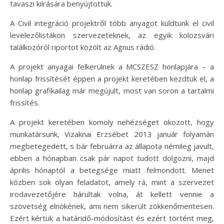
tavaszi kiírására benyújtottuk.
A Civil integráció projektről több anyagot küldtünk el civil
levelezőlistákon szervezeteknek, az egyik kolozsvári
találkozóról riportot közölt az Agnus rádió.
A projekt anyagai felkerülnek a MCSZESZ honlapjára – a
honlap frissítését éppen a projekt keretében kezdtük el, a
honlap grafikailag már megújult, most van soron a tartalmi
frissítés.
A projekt keretében komoly nehézséget okozott, hogy
munkatársunk, Vizaknai Erzsébet 2013 január folyamán
megbetegedett, s bár februárra az állapota némileg javult,
ebben a hónapban csak pár napot tudott dolgozni, majd
április hónaptól a betegsége miatt felmondott. Menet
közben sok olyan feladatot, amely rá, mint a szervezet
irodavezetőjére hárultak volna, át kellett vennie a
szövetség elnökének, ami nem sikerült zökkenőmentesen.
Ezért kértük a határidő-módosítást és ezért történt meg,