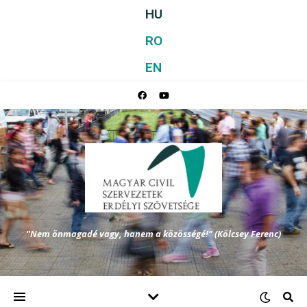
HU
RO
EN
"Nem önmagadé vagy, hanem a közösségé!" (Kölcsey Ferenc)