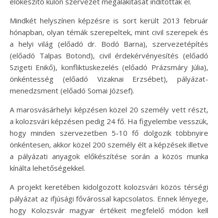
előkészítő külön szervezet megalakítását indították el.
Mindkét helyszínen képzésre is sort került 2013 február
hónapban, olyan témák szerepeltek, mint civil szerepek és
a helyi világ (előadó dr. Bodó Barna), szervezetépítés
(előadó Talpas Botond), civil érdekérvényesítés (előadó
Szigeti Enikő), konfliktuskezelés (előadó Prázsmáry Júlia),
önkéntesség (előadó Vizaknai Erzsébet), pályázat-
menedzsment (előadó Somai József).
A marosvásárhelyi képzésen közel 20 személy vett részt,
a kolozsvári képzésen pedig 24 fő. Ha figyelembe vesszük,
hogy minden szervezetben 5-10 fő dolgozik többnyire
önkéntesen, akkor közel 200 személy élt a képzések illetve
a pályázati anyagok előkészítése során a közös munka
kínálta lehetőségekkel.
A projekt keretében kidolgozott kolozsvári közös térségi
pályázat az ifjúsági fővárossal kapcsolatos. Ennek lényege,
hogy Kolozsvár magyar értékeit megfelelő módon kell