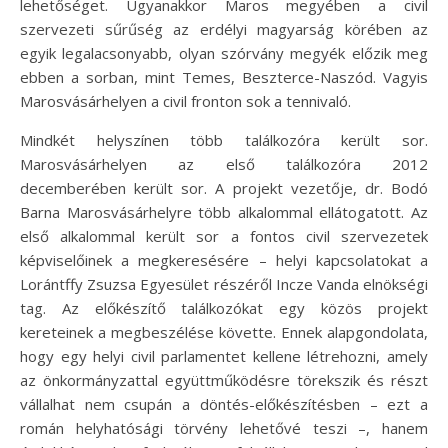
lehetőséget. Ugyanakkor Maros megyében a civil
szervezeti sűrűség az erdélyi magyarság körében az
egyik legalacsonyabb, olyan szórvány megyék előzik meg
ebben a sorban, mint Temes, Beszterce-Naszód. Vagyis
Marosvásárhelyen a civil fronton sok a tennivaló.
Mindkét helyszínen több találkozóra került sor.
Marosvásárhelyen az első találkozóra 2012
decemberében került sor. A projekt vezetője, dr. Bodó
Barna Marosvásárhelyre több alkalommal ellátogatott. Az
első alkalommal került sor a fontos civil szervezetek
képviselőinek a megkeresésére – helyi kapcsolatokat a
Lorántffy Zsuzsa Egyesület részéről Incze Vanda elnökségi
tag. Az előkészítő találkozókat egy közös projekt
kereteinek a megbeszélése követte. Ennek alapgondolata,
hogy egy helyi civil parlamentet kellene létrehozni, amely
az önkormányzattal együttműködésre törekszik és részt
vállalhat nem csupán a döntés-előkészítésben – ezt a
román helyhatósági törvény lehetővé teszi –, hanem