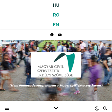
HU
RO
EN
"Nem önmagadé vagy, hanem a közösségé!" (Kölcsey Ferenc)