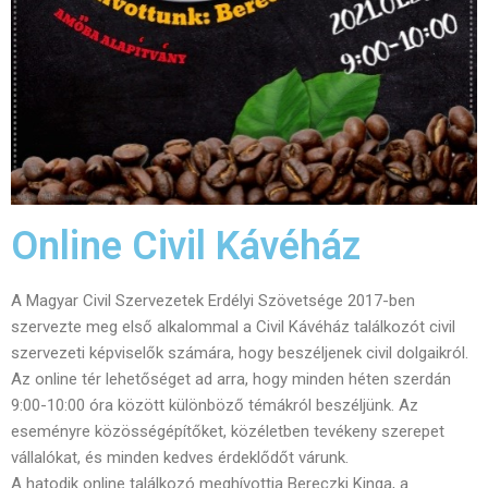
Online Civil Kávéház
A Magyar Civil Szervezetek Erdélyi Szövetsége 2017-ben
szervezte meg első alkalommal a Civil Kávéház találkozót civil
szervezeti képviselők számára, hogy beszéljenek civil dolgaikról.
Az online tér lehetőséget ad arra, hogy minden héten szerdán
9:00-10:00 óra között különböző témákról beszéljünk. Az
eseményre közösségépítőket, közéletben tevékeny szerepet
vállalókat, és minden kedves érdeklődőt várunk.
A hatodik online találkozó meghívottja Bereczki Kinga, a