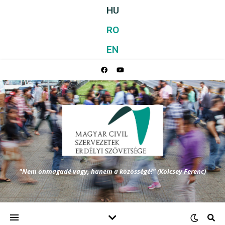
HU
RO
EN
"Nem önmagadé vagy, hanem a közösségé!" (Kölcsey Ferenc)