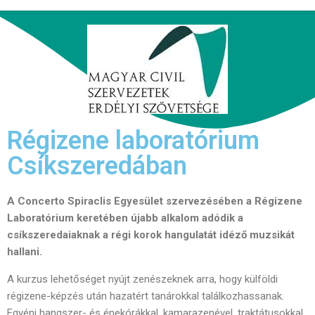
Régizene laboratórium
Csíkszeredában
A Concerto Spiraclis Egyesület szervezésében a Régizene
Laboratórium keretében újabb alkalom adódik a
csíkszeredaiaknak a régi korok hangulatát idéző muzsikát
hallani.
A kurzus lehetőséget nyújt zenészeknek arra, hogy külföldi
régizene-képzés után hazatért tanárokkal találkozhassanak.
Egyéni hangszer- és énekórákkal, kamarazenével, traktátusokkal