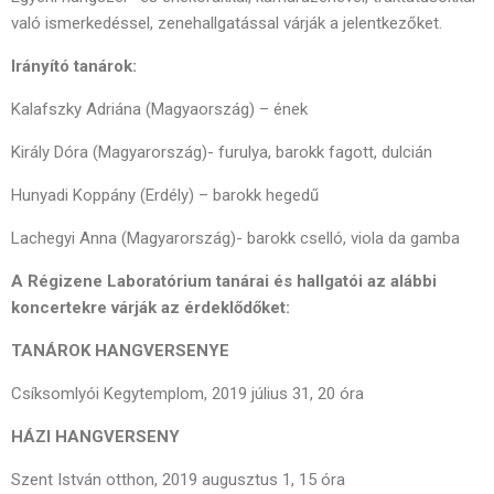
való ismerkedéssel, zenehallgatással várják a jelentkezőket.
Irányító tanárok:
Kalafszky Adriána (Magyaország) – ének
Király Dóra (Magyarország)- furulya, barokk fagott, dulcián
Hunyadi Koppány (Erdély) – barokk hegedű
Lachegyi Anna (Magyarország)- barokk cselló, viola da gamba
A Régizene Laboratórium tanárai és hallgatói az alábbi
koncertekre várják az érdeklődőket:
TANÁROK HANGVERSENYE
Csíksomlyói Kegytemplom, 2019 július 31, 20 óra
HÁZI HANGVERSENY
Szent István otthon, 2019 augusztus 1, 15 óra