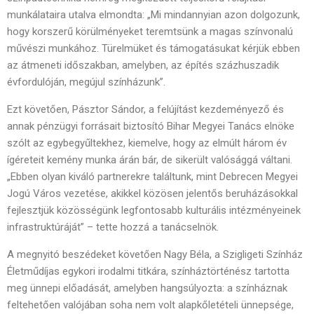
munkálataira utalva elmondta: „Mi mindannyian azon dolgozunk,
hogy korszerű körülményeket teremtsünk a magas színvonalú
művészi munkához. Türelmüket és támogatásukat kérjük ebben
az átmeneti időszakban, amelyben, az építés százhuszadik
évfordulóján, megújul színházunk”.
Ezt követően, Pásztor Sándor, a felújítást kezdeményező és
annak pénzügyi forrásait biztosító Bihar Megyei Tanács elnöke
szólt az egybegyűltekhez, kiemelve, hogy az elmúlt három év
ígéreteit kemény munka árán bár, de sikerült valósággá váltani.
„Ebben olyan kiváló partnerekre találtunk, mint Debrecen Megyei
Jogú Város vezetése, akikkel közösen jelentős beruházásokkal
fejlesztjük közösségünk legfontosabb kulturális intézményeinek
infrastruktúráját” – tette hozzá a tanácselnök.
A megnyitó beszédeket követően Nagy Béla, a Szigligeti Színház
Életműdíjas egykori irodalmi titkára, színháztörténész tartotta
meg ünnepi előadását, amelyben hangsúlyozta: a színháznak
feltehetően valójában soha nem volt alapkőletételi ünnepsége,