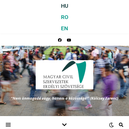
HU
RO
EN
"Nem önmagadé vagy, hanem a közösségé!" (Kölcsey Ferenc)