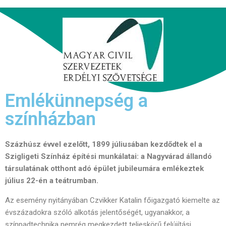
Emlékünnepség a
színházban
Százhúsz évvel ezelőtt, 1899 júliusában kezdődtek el a
Szigligeti Színház építési munkálatai: a Nagyvárad állandó
társulatának otthont adó épület jubileumára emlékeztek
július 22-én a teátrumban.
Az esemény nyitányában Czvikker Katalin főigazgató kiemelte az
évszázadokra szóló alkotás jelentőségét, ugyanakkor, a
színpadtechnika nemrég megkezdett teljeskörű felújítási