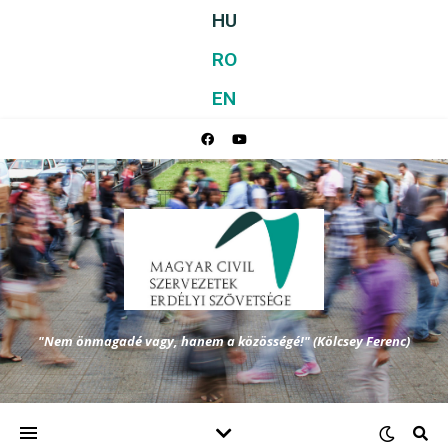
HU
RO
EN
"Nem önmagadé vagy, hanem a közösségé!" (Kölcsey Ferenc)