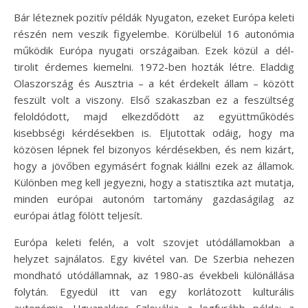
Bár léteznek pozitív példák Nyugaton, ezeket Európa keleti
részén nem veszik figyelembe. Körülbelül 16 autonómia
működik Európa nyugati országaiban. Ezek közül a dél-
tirolit érdemes kiemelni. 1972-ben hozták létre. Eladdig
Olaszország és Ausztria – a két érdekelt állam – között
feszült volt a viszony. Első szakaszban ez a feszültség
feloldódott, majd elkezdődött az együttműködés
kisebbségi kérdésekben is. Eljutottak odáig, hogy ma
közösen lépnek fel bizonyos kérdésekben, és nem kizárt,
hogy a jövőben egymásért fognak kiállni ezek az államok.
Különben meg kell jegyezni, hogy a statisztika azt mutatja,
minden európai autonóm tartomány gazdaságilag az
európai átlag fölött teljesít.
Európa keleti felén, a volt szovjet utódállamokban a
helyzet sajnálatos. Egy kivétel van. De Szerbia nehezen
mondható utódállamnak, az 1980-as évekbeli különállása
folytán. Egyedül itt van egy korlátozott kulturális