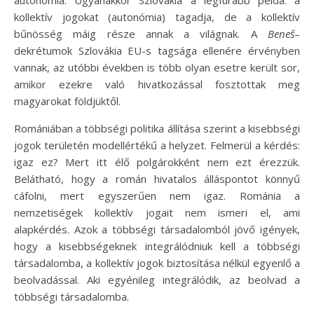
autonómia. Ugyanakkor Szlovákia a legfurább példa: a
kollektív jogokat (autonómia) tagadja, de a kollektív
bűnösség máig része annak a világnak. A
Beneš
–
dekrétumok Szlovákia EU-s tagsága ellenére érvényben
vannak, az utóbbi években is több olyan esetre került sor,
amikor ezekre való hivatkozással fosztottak meg
magyarokat földjüktől.
Romániában a többségi politika állítása szerint a kisebbségi
jogok területén modellértékű a helyzet. Felmerül a kérdés:
igaz ez? Mert itt élő polgárokként nem ezt érezzük.
Belátható, hogy a román hivatalos álláspontot könnyű
cáfolni, mert egyszerűen nem igaz. Románia a
nemzetiségek kollektív jogait nem ismeri el, ami
alapkérdés. Azok a többségi társadalomból jövő igények,
hogy a kisebbségeknek integrálódniuk kell a többségi
társadalomba, a kollektív jogok biztosítása nélkül egyenlő a
beolvadással. Aki egyénileg integrálódik, az beolvad a
többségi társadalomba.