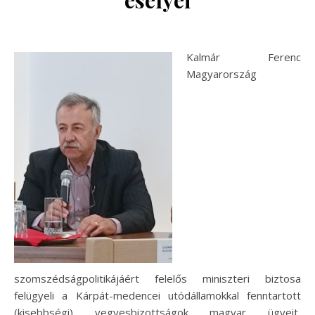
esélyei
Kalmár Ferenc
Magyarország
szomszédságpolitikájáért felelős miniszteri biztosa
felügyeli a Kárpát-medencei utódállamokkal fenntartott
(kisebbségi) vegyesbizottságok magyar ügyeit,