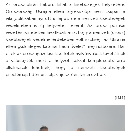
Az orosz-ukrán háború kihat a kisebbségek helyzetére.
Oroszország Ukrajna elleni agressziója nem csupán a
világpolitikában nyitott új lapot, de a nemzeti kisebbségek
védelmében is új helyzetet teremt. Az orosz politikai
vezetés ismételten hivatkozik arra, hogy a nemzeti (orosz)
kisebbségek védelme érdekében volt szükség az Ukrajna
elleni „különleges katonai hadművelet” megindítására. Bár
ezek az orosz igazolási kísérletek nyilvánvalóak távol állnak
a valóságtól, mert a helyzet sokkal komplexebb, arra
alkalmasak lehetnek, hogy a nemzeti kisebbségek
problémáját démonizálják, ijesztően kimerevítsék.
(B.B.)