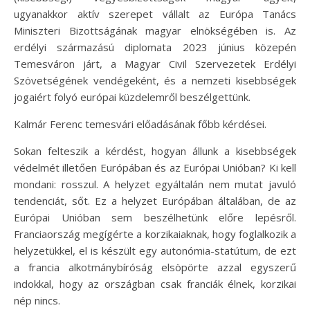
ugyanakkor aktív szerepet vállalt az Európa Tanács
Miniszteri Bizottságának magyar elnökségében is. Az
erdélyi származású diplomata 2023 június közepén
Temesváron járt, a Magyar Civil Szervezetek Erdélyi
Szövetségének vendégeként, és a nemzeti kisebbségek
jogaiért folyó európai küzdelemről beszélgettünk.
Kalmár Ferenc temesvári előadásának főbb kérdései.
Sokan felteszik a kérdést, hogyan állunk a kisebbségek
védelmét illetően Európában és az Európai Unióban? Ki kell
mondani: rosszul. A helyzet egyáltalán nem mutat javuló
tendenciát, sőt. Ez a helyzet Európában általában, de az
Európai Unióban sem beszélhetünk előre lepésről.
Franciaország megígérte a korzikaiaknak, hogy foglalkozik a
helyzetükkel, el is készült egy autonómia-statútum, de ezt
a francia alkotmánybíróság elsöpörte azzal egyszerű
indokkal, hogy az országban csak franciák élnek, korzikai
nép nincs.