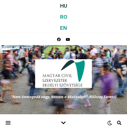
HU
RO
EN
"Nem önmagadé vagy, hanem a közösségé!" (Kölcsey Ferenc)