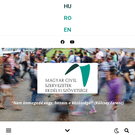
HU
RO
EN
"Nem önmagadé vagy, hanem a közösségé!" (Kölcsey Ferenc)