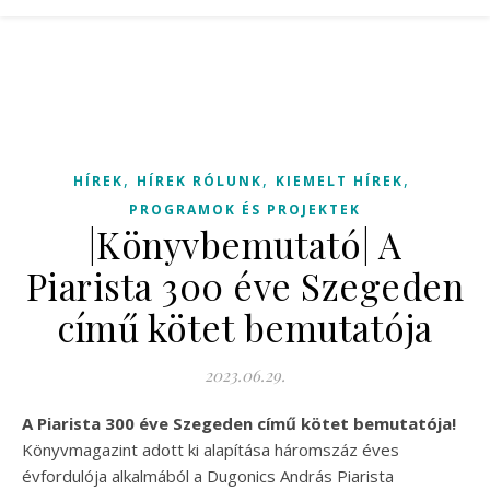
,
,
,
HÍREK
HÍREK RÓLUNK
KIEMELT HÍREK
PROGRAMOK ÉS PROJEKTEK
|Könyvbemutató| A
Piarista 300 éve Szegeden
című kötet bemutatója
2023.06.29.
A Piarista 300 éve Szegeden című kötet bemutatója!
Könyvmagazint adott ki alapítása háromszáz éves
évfordulója alkalmából a Dugonics András Piarista