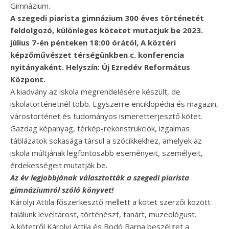
Gimnázium.
A szegedi piarista gimnázium 300 éves történetét
feldolgozó, különleges kötetet mutatjuk be 2023.
július 7-én pénteken 18:00 órától, A köztéri
képzőművészet térségünkben c. konferencia
nyitányaként. Helyszín: Új Ezredév Református
Központ.
A kiadvány az iskola megrendelésére készült, de
iskolatörténetnél több. Egyszerre enciklopédia és magazin,
várostörténet és tudományos ismeretterjesztő kötet.
Gazdag képanyag, térkép-rekonstrukciók, izgalmas
táblázatok sokasága társul a szócikkekhez, amelyek az
iskola múltjának legfontosabb eseményeit, személyeit,
érdekességeit mutatják be.
Az év legjobbjának választották a szegedi piarista
gimnáziumról szóló könyvet!
Károlyi Attila főszerkesztő mellett a kötet szerzői között
találunk levéltárost, történészt, tanárt, muzeológust.
A kötetről Károlyi Attila és Bodó Barna beszélget a