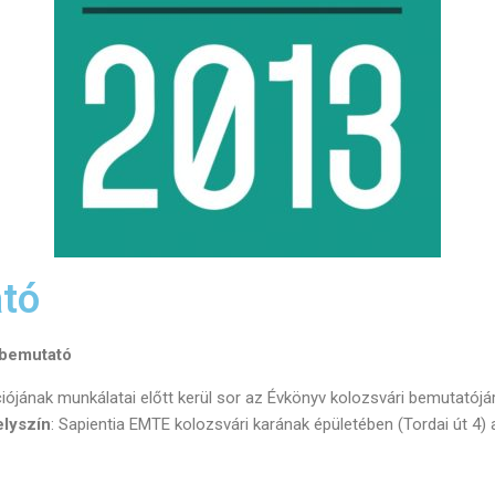
ató
 bemutató
ójának munkálatai előtt kerül sor az Évkönyv kolozsvári bemutatójára
lyszín
: Sapientia EMTE kolozsvári karának épületében (Tordai út 4)