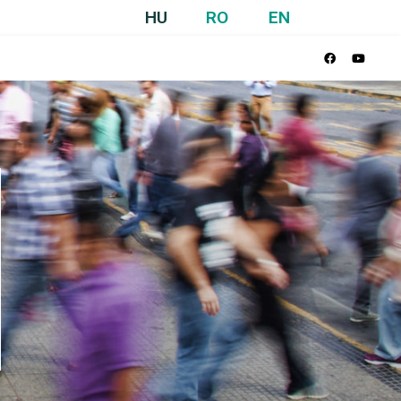
HU
RO
EN