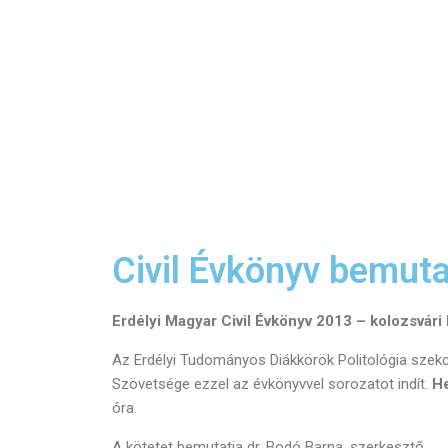
Civil Évkönyv bemut
Erdélyi Magyar Civil Évkönyv 2013 – kolozsvári
Az Erdélyi Tudományos Diákkörök Politológia szekci
Szövetsége ezzel az évkönyvvel sorozatot indít.
He
óra.
A kötetet bemutatja dr. Bodó Barna, szerkesztő.