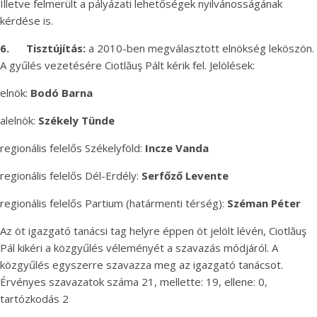
Illetve felmerült a pályázati lehetőségek nyilvánosságának
kérdése is.
6.
Tisztújítás:
a 2010-ben megválasztott elnökség leköszön.
A gyűlés vezetésére Ciotlăuş Pált kérik fel. Jelölések:
elnök:
Bodó Barna
alelnök:
Székely Tünde
regionális felelős Székelyföld:
Incze Vanda
regionális felelős Dél-Erdély:
Serfőző Levente
regionális felelős Partium (határmenti térség):
Széman Péter
Az öt igazgató tanácsi tag helyre éppen öt jelölt lévén, Ciotlăuş
Pál kikéri a közgyűlés véleményét a szavazás módjáról. A
közgyűlés egyszerre szavazza meg az igazgató tanácsot.
Érvényes szavazatok száma 21, mellette: 19, ellene: 0,
tartózkodás 2