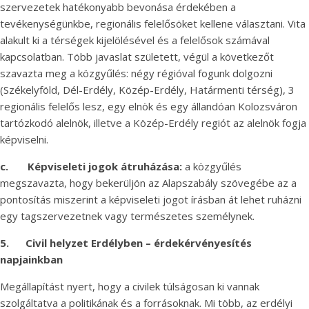
szervezetek hatékonyabb bevonása érdekében a
tevékenységünkbe, regionális felelősöket kellene választani. Vita
alakult ki a térségek kijelölésével és a felelősok számával
kapcsolatban. Több javaslat született, végül a következőt
szavazta meg a közgyűlés: négy régióval fogunk dolgozni
(Székelyföld, Dél-Erdély, Közép-Erdély, Határmenti térség), 3
regionális felelős lesz, egy elnök és egy állandóan Kolozsváron
tartózkodó alelnök, illetve a Közép-Erdély regiót az alelnök fogja
képviselni.
c.
Képviseleti jogok átruházása:
a közgyűlés
megszavazta, hogy bekerüljön az Alapszabály szövegébe az a
pontosítás miszerint a képviseleti jogot írásban át lehet ruházni
egy tagszervezetnek vagy természetes személynek.
5.
Civil helyzet Erdélyben – érdekérvényesítés
napjainkban
Megállapítást nyert, hogy a civilek túlságosan ki vannak
szolgáltatva a politikának és a forrásoknak. Mi több, az erdélyi