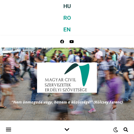
HU
RO
EN
"Nem önmagadé vagy, hanem a közösségé!" (Kölcsey Ferenc)