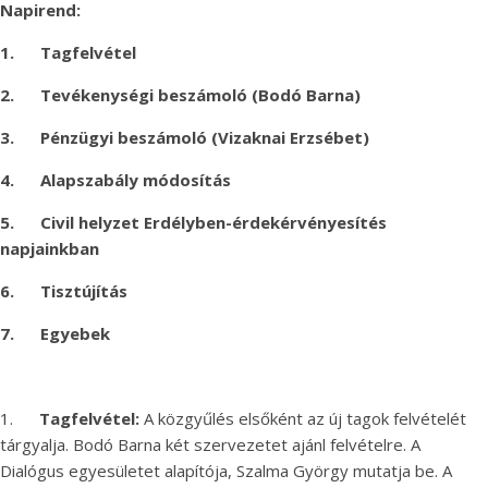
Napirend:
1.
Tagfelvétel
2.
Tevékenységi beszámoló (Bodó Barna)
3.
Pénzügyi beszámoló (Vizaknai Erzsébet)
4.
Alapszabály módosítás
5.
Civil helyzet Erdélyben-érdekérvényesítés
napjainkban
6.
Tisztújítás
7.
Egyebek
1.
Tagfelvétel:
A közgyűlés elsőként az új tagok felvételét
tárgyalja. Bodó Barna két szervezetet ajánl felvételre. A
Dialógus egyesületet alapítója, Szalma György mutatja be. A