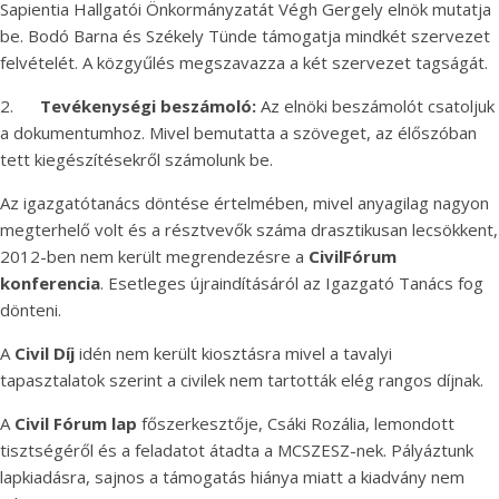
Sapientia Hallgatói Önkormányzatát Végh Gergely elnök mutatja
be. Bodó Barna és Székely Tünde támogatja mindkét szervezet
felvételét. A közgyűlés megszavazza a két szervezet tagságát.
2.
Tevékenységi beszámoló:
Az elnöki beszámolót csatoljuk
a dokumentumhoz. Mivel bemutatta a szöveget, az élőszóban
tett kiegészítésekről számolunk be.
Az igazgatótanács döntése értelmében, mivel anyagilag nagyon
megterhelő volt és a résztvevők száma drasztikusan lecsökkent,
2012-ben nem került megrendezésre a
Civil
Fórum
konferencia
. Esetleges újraindításáról az Igazgató Tanács fog
dönteni.
A
Civil Díj
idén nem került kiosztásra mivel a tavalyi
tapasztalatok szerint a civilek nem tartották elég rangos díjnak.
A
Civil Fórum lap
főszerkesztője, Csáki Rozália, lemondott
tisztségéről és a feladatot átadta a MCSZESZ-nek. Pályáztunk
lapkiadásra, sajnos a támogatás hiánya miatt a kiadvány nem