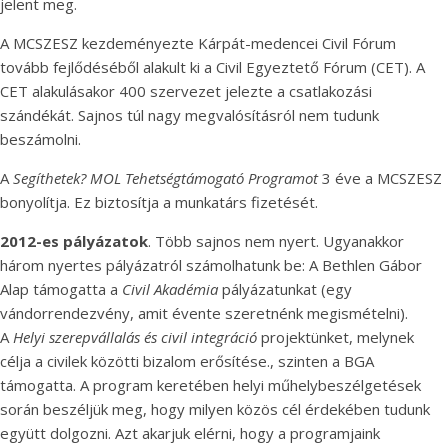
jelent meg.
A MCSZESZ kezdeményezte Kárpát-medencei Civil Fórum
tovább fejlődéséből alakult ki a Civil Egyeztető Fórum (CET). A
CET alakulásakor 400 szervezet jelezte a csatlakozási
szándékát. Sajnos túl nagy megvalósításról nem tudunk
beszámolni.
A
Segíthetek? MOL Tehetségtámogató Programot
3 éve a MCSZESZ
bonyolítja. Ez biztosítja a munkatárs fizetését.
2012-es pályázatok
. Több sajnos nem nyert. Ugyanakkor
három nyertes pályázatról számolhatunk be: A Bethlen Gábor
Alap támogatta a
Civil Akadémia
pályázatunkat (egy
vándorrendezvény, amit évente szeretnénk megismételni).
A
Helyi szerepvállalás és civil integráció
projektünket, melynek
célja a civilek közötti bizalom erősítése., szinten a BGA
támogatta. A program keretében helyi műhelybeszélgetések
során beszéljük meg, hogy milyen közös cél érdekében tudunk
együtt dolgozni. Azt akarjuk elérni, hogy a programjaink