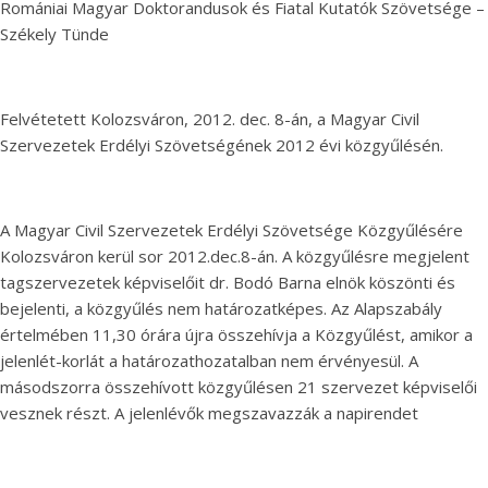
Romániai Magyar Doktorandusok és Fiatal Kutatók Szövetsége –
Székely Tünde
Felvétetett Kolozsváron, 2012. dec. 8-án, a Magyar Civil
Szervezetek Erdélyi Szövetségének 2012 évi közgyűlésén.
A Magyar Civil Szervezetek Erdélyi Szövetsége Közgyűlésére
Kolozsváron kerül sor 2012.dec.8-án. A közgyűlésre megjelent
tagszervezetek képviselőit dr. Bodó Barna elnök köszönti és
bejelenti, a közgyűlés nem határozatképes. Az Alapszabály
értelmében 11,30 órára újra összehívja a Közgyűlést, amikor a
jelenlét-korlát a határozathozatalban nem érvényesül. A
másodszorra összehívott közgyűlésen 21 szervezet képviselői
vesznek részt. A jelenlévők megszavazzák a napirendet