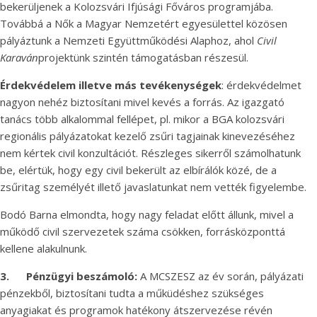
bekerüljenek a Kolozsvári Ifjúsági Főváros programjába.
Továbbá a Nők a Magyar Nemzetért egyesülettel közösen
pályáztunk a Nemzeti Együttműködési Alaphoz, ahol
Civil
Karaván
projektünk szintén támogatásban részesül.
Érdekvédelem illetve más tevékenységek
: érdekvédelmet
nagyon nehéz biztosítani mivel kevés a forrás. Az igazgató
tanács több alkalommal fellépet, pl. mikor a BGA kolozsvári
regionális pályázatokat kezelő zsűri tagjainak kinevezéséhez
nem kértek civil konzultációt. Részleges sikerről számolhatunk
be, elértük, hogy egy civil bekerült az elbírálók közé, de a
zsűritag személyét illető javaslatunkat nem vették figyelembe.
Bodó Barna elmondta, hogy nagy feladat előtt állunk, mivel a
működő civil szervezetek száma csökken, forrásközponttá
kellene alakulnunk.
3.
Pénzügyi beszámoló:
A MCSZESZ az év során, pályázati
pénzekből, biztosítani tudta a műküdéshez szükséges
anyagiakat és programok hatékony átszervezése révén