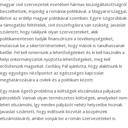
magyar civil szervezetek esetében hármas kiszolgáltatottságról
beszélhetünk, éspedig a romániai politikával, a Magyarországgal,
illetve az erdélyi magyar politikával szemben. Egyre szigorúbbak
a támogatási feltételek, civil összefogásra van szükség. Javaslat
született, hogy találjunk olyan szervezeteket, akik
politikamentesen tudják finanszírozni a tevékenységeiket,
mutassuk be a sikertörténeteiket, hogy mások is tanulhassanak
belőle. Fel kell ismernünk a lehetőségeinket és ki kell használni a
helyi önkormányzatok nyújtotta lehetőségeket, meg kell
erősítenünk magunkat. Ciotlăuş Pál ajánlotta, hogy alakítsunk ki
egy egységes nézőpontot az egészséges kapcsolat
meghatározására a civilek és a politikum között.
Egy másik égető probléma a költségek elszámolása pályázati
pénzekből. Vannak olyan természetes költségek, amelyeket nem
lehet elszámolni, így minden pályázót nehéz helyzetbe hoznak.
Javaslat született, hogy indítsunk közvitát a közpénzek
elszámolásáról, amibe vonjuk be a román szervezeteket is.