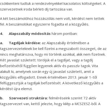
csökkenteni tudtuk a rendezvényekkel kacsolatos költségeket. A
szervezetnek iroda bérleti díj tartozása van.
A két beszámolóhoz hozzászólás nem volt, kérdést nem tettek
fel. A beszámolókat egyszerre fogadta el a közgyűlés.
4.
Alapszabály módosítás
három pontban:
a.
Tagdíjak kérdése:
az Alapszabály értelmében a
tagszervezeteknek be kell fizetni a megszabott összeget, de az
nincs meghatározva, hogy mi történik azokkal, akik nem fizetnek.
Két javaslat született: töröljük el a tagdíjat, vagy a tagdíj
befizetésétől függően legyenek aktív és passzív tagok. Vita
alakult ki, amelynek során egy új javaslat született, amit a
közgyűlés elfogadott. Ennek értelmében 2013. január 1-től
felfüggesztjük a tagdíjak befizetését. A következő közgyűlés a
kérdést újra elemzi.
b.
Szervezeti struktúra:
felméréseink szerint 72 aktív
tagszervezet van, kettő jelezte, hogy kilép a MCSZESZ-ből. A