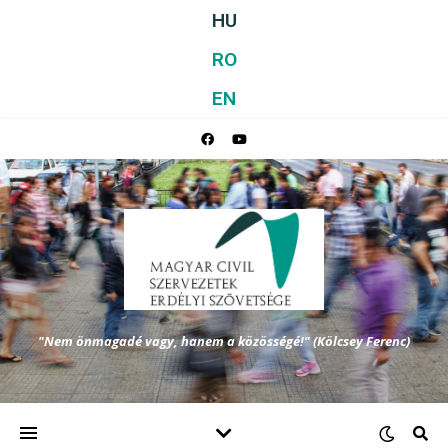
HU
RO
EN
"Nem önmagadé vagy, hanem a közösségé!" (Kölcsey Ferenc)