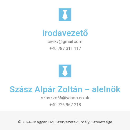
irodavezető
civilkv@gmail.com
+40 787 311 117
Szász Alpár Zoltán – alelnök
szaszzo66@yahoo.co.uk
+40 726 967 218
© 2024 - Magyar Civil Szervezetek Erdélyi Szövetsége