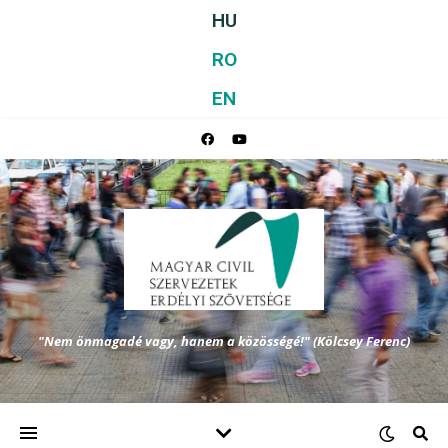
HU
RO
EN
"Nem önmagadé vagy, hanem a közösségé!" (Kölcsey Ferenc)