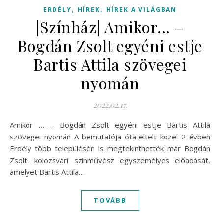
,
,
ERDÉLY
HÍREK
HÍREK A VILÁGBAN
|Színház| Amikor… –
Bogdán Zsolt egyéni estje
Bartis Attila szövegei
nyomán
2022.02.17.
Amikor … – Bogdán Zsolt egyéni estje Bartis Attila
szövegei nyomán A bemutatója óta eltelt közel 2 évben
Erdély több településén is megtekinthették már Bogdán
Zsolt, kolozsvári színművész egyszemélyes előadását,
amelyet Bartis Attila…
TOVÁBB