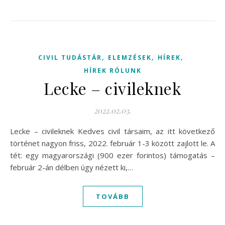
,
,
,
CIVIL TUDÁSTÁR
ELEMZÉSEK
HÍREK
HÍREK RÓLUNK
Lecke – civileknek
2022.02.03.
Lecke – civileknek Kedves civil társaim, az itt következő
történet nagyon friss, 2022. február 1-3 között zajlott le. A
tét: egy magyarországi (900 ezer forintos) támogatás –
február 2-án délben úgy nézett ki,…
TOVÁBB