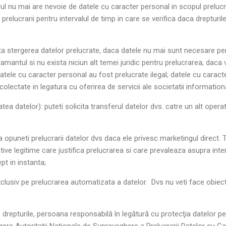
orul nu mai are nevoie de datele cu caracter personal in scopul prelucra
prelucrarii pentru intervalul de timp in care se verifica daca drepturi
icita stergerea datelor prelucrate, daca datele nu mai sunt necesare pe
mantul si nu exista niciun alt temei juridic pentru prelucrarea; daca v
atele cu caracter personal au fost prelucrate ilegal; datele cu carac
colectate in legatura cu oferirea de servicii ale societatii information
litatea datelor): puteti solicita transferul datelor dvs. catre un alt o
va opuneti prelucrarii datelor dvs daca ele privesc marketingul direct. 
e legitime care justifica prelucrarea si care prevaleaza asupra interes
pt in instanta;
xclusiv pe prelucrarea automatizata a datelor. Dvs nu veti face obiect
te drepturile, persoana responsabilă în legătură cu protecţia datelor 