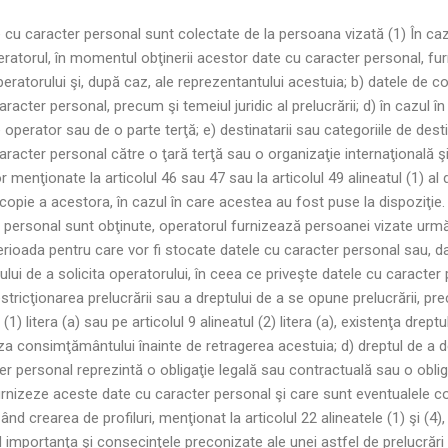
e cu caracter personal sunt colectate de la persoana vizată (1) În caz
ratorul, în momentul obţinerii acestor date cu caracter personal, fur
eratorului şi, după caz, ale reprezentantului acestuia; b) datele de c
racter personal, precum şi temeiul juridic al prelucrării; d) în cazul în
 de operator sau de o parte terţă; e) destinatarii sau categoriile de des
caracter personal către o ţară terţă sau o organizaţie internaţională ş
r menţionate la articolul 46 sau 47 sau la articolul 49 alineatul (1) al 
opie a acestora, în cazul în care acestea au fost puse la dispoziţie. 
er personal sunt obţinute, operatorul furnizează persoanei vizate ur
erioada pentru care vor fi stocate datele cu caracter personal sau, dacă
ului de a solicita operatorului, în ceea ce priveşte datele cu caracter
ricţionarea prelucrării sau a dreptului de a se opune prelucrării, precu
(1) litera (a) sau pe articolul 9 alineatul (2) litera (a), existenţa dr
aza consimţământului înainte de retragerea acestuia; d) dreptul de a d
r personal reprezintă o obligaţie legală sau contractuală sau o oblig
nizeze aceste date cu caracter personal şi care sunt eventualele cons
 crearea de profiluri, menţionat la articolul 22 alineatele (1) şi (4), 
ind importanţa şi consecinţele preconizate ale unei astfel de prelucrări