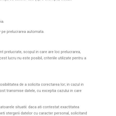
ia.
iv pe prelucrarea automata.
t prelucrate, scopul in care are loc prelucrarea,
 lucru nu este posibil, criteriile utilizate pentru a
osibilitatea de a solicita corectarea lor; in cazul in
fost transmise datele, cu exceptia cazului in care
rmatoarele situatii: daca ati contestat exactitatea
eti stergerii datelor cu caracter personal, solicitand