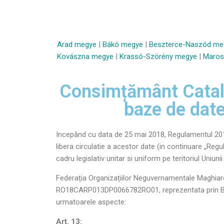
Arad megye
|
Bákó megye
|
Beszterce-Naszód me
Kovászna megye
|
Krassó-Szörény megye
|
Maros
Consimțământ Catalo
baze de date
Incepând cu data de 25 mai 2018, Regulamentul 2016/
libera circulatie a acestor date (in continuare „Reg
cadru legislativ unitar si uniform pe teritoriul Uni
Federația Organizațiilor Neguvernamentale Maghiare 
RO18CARP013DP0066782RO01, reprezentata prin Brînzan
urmatoarele aspecte:
Art. 13: