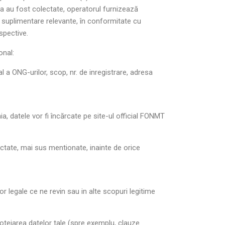
ea au fost colectate, operatorul furnizează
ii suplimentare relevante, în conformitate cu
espective.
onal:
 a ONG-urilor, scop, nr. de inregistrare, adresa
, datele vor fi încărcate pe site-ul official FONMT
lectate, mai sus mentionate, inainte de orice
lor legale ce ne revin sau in alte scopuri legitime
otejarea datelor tale (spre exemplu, clauze