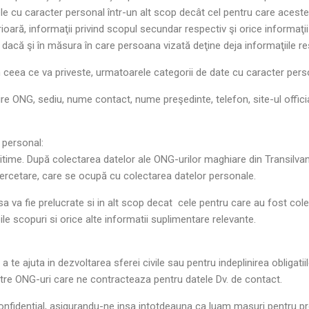
ele cu caracter personal într-un alt scop decât cel pentru care acest
rioară, informaţii privind scopul secundar respectiv şi orice informaţ
lică dacă şi în măsura în care persoana vizată deţine deja informaţiile r
in ceea ce va priveste, urmatoarele categorii de date cu caracter pers
 ONG, sediu, nume contact, nume preşedinte, telefon, site-ul official
 personal:
time. După colectarea datelor ale ONG-urilor maghiare din Transilvania
de cercetare, care se ocupă cu colectarea datelor personale.
le sa va fie prelucrate si in alt scop decat cele pentru care au fost co
ile scopuri si orice alte informatii suplimentare relevante.
a te ajuta in dezvoltarea sferei civile sau pentru indeplinirea obligatii
atre ONG-uri care ne contracteaza pentru datele Dv. de contact.
onfidential, asigurandu-ne insa intotdeauna ca luam masuri pentru pr