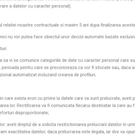
crare a datelor cu caracter personal).
l relatiei noastre contractuale si maxim 5 ani dupa finalizarea aceste
si nici nu vor putea face obiectul unor decizii automate bazate exclus
uri:
ita sa vi se comunice categoriile de date cu caracter personal care sun
 perioada pentru care se preconizeaza ca vor fi stocate sau, daca acest
zional automatizat incluzand crearea de profiluri;
 in care exista erori cu privire la datele care va sunt prelucrate, aveti p
area lor. Rectificarea va fi comunicata fiecarui destinatar la care au 
forturi disproportionate;
lor: aveti dreptul de a solicita restrictionarea prelucrarii datelor in u
am exactitatea datelor; daca prelucrarea este ilegala, iar dvs va opun