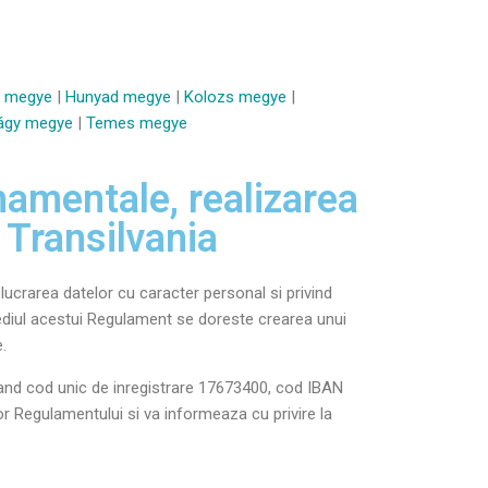
a megye
|
Hunyad megye
|
Kolozs megye
|
lágy megye
|
Temes megye
amentale, realizarea
 Transilvania
ucrarea datelor cu caracter personal si privind
rmediul acestui Regulament se doreste crearea unui
.
avand cod unic de inregistrare 17673400, cod IBAN
r Regulamentului si va informeaza cu privire la