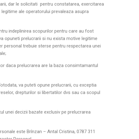
rii, dar le solicitati pentru constatarea, exercitarea
le legitime ale operatorului prevaleaza asupra
ntru indeplinirea scopurilor pentru care au fost
a opuneti prelucrarii si nu exista motive legitime
ter personal trebuie sterse pentru respectarea unei
ale;
perator daca prelucrarea are la baza consimtamantul
Totodata, va puteti opune prelucrarii, cu exceptia
elor, drepturilor si libertatilor dvs sau ca scopul
ul unei decizii bazate exclusiv pe prelucrarea
personale este Brînzan – Antal Cristina, 0787 311