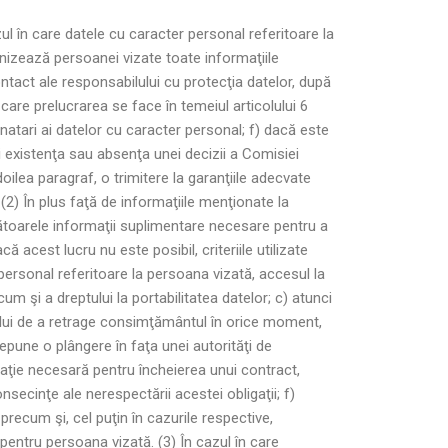
ul în care datele cu caracter personal referitoare la
nizează persoanei vizate toate informaţiile
ontact ale responsabilului cu protecţia datelor, după
 care prelucrarea se face în temeiul articolului 6
tinatari ai datelor cu caracter personal; f) dacă este
i existenţa sau absenţa unei decizii a Comisiei
doilea paragraf, o trimitere la garanţiile adecvate
(2) În plus faţă de informaţiile menţionate la
mătoarele informaţii suplimentare necesare pentru a
 acest lucru nu este posibil, criteriile utilizate
 personal referitoare la persoana vizată, accesul la
m şi a dreptului la portabilitatea datelor; c) atunci
eptului de a retrage consimţământul în orice moment,
epune o plângere în faţa unei autorităţi de
aţie necesară pentru încheierea unui contract,
ecinţe ale nerespectării acestei obligaţii; f)
precum şi, cel puţin în cazurile respective,
 pentru persoana vizată. (3) În cazul în care