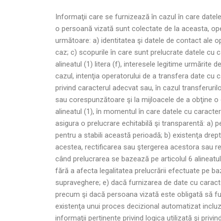
Informaţii care se furnizează în cazul în care datel
o persoană vizată sunt colectate de la aceasta, ope
următoare: a) identitatea şi datele de contact ale op
caz; c) scopurile în care sunt prelucrate datele cu ca
alineatul (1) litera (f), interesele legitime urmărite
cazul, intenţia operatorului de a transfera date cu 
privind caracterul adecvat sau, în cazul transferurilo
sau corespunzătoare şi la mijloacele de a obţine o c
alineatul (1), în momentul în care datele cu caract
asigura o prelucrare echitabilă şi transparentă: a) p
pentru a stabili această perioadă; b) existenţa drept
acestea, rectificarea sau ştergerea acestora sau rest
când prelucrarea se bazează pe articolul 6 alineatul 
fără a afecta legalitatea prelucrării efectuate pe b
supraveghere; e) dacă furnizarea de date cu caracte
precum şi dacă persoana vizată este obligată să fur
existenţa unui proces decizional automatizat incluzând
informaţii pertinente privind logica utilizată şi priv