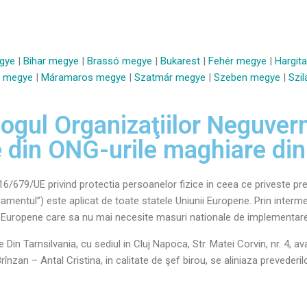
gye
|
Bihar megye
|
Brassó megye
|
Bukarest
|
Fehér megye
|
Hargit
 megye
|
Máramaros megye
|
Szatmár megye
|
Szeben megye
|
Szi
gul Organizaţiilor Neguvern
 din ONG-urile maghiare din
679/UE privind protectia persoanelor fizice in ceea ce priveste prel
ulamentul”) este aplicat de toate statele Uniunii Europene. Prin inte
unii Europene care sa nu mai necesite masuri nationale de implementare
Din Tarnsilvania, cu sediul in Cluj Napoca, Str. Matei Corvin, nr. 4, 
 – Antal Cristina, in calitate de şef birou, se aliniaza prevederilo