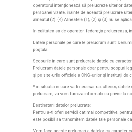
operatorul intenţionează să prelucreze ulterior dat
persoanei vizate, înainte de această prelucrare ulte
alineatul (2). (4) Alineatele (1), (2) şi (3) nu se ap
In calitatea sa de operator, federaţia prelucreaza, 
Datele personale pe care le prelucram sunt: Denumire
poştală.
Scopurile in care sunt prelucrate datele cu caracter
Prelucram datele personale doar pentru scopuri legi
şi pe site-urile officiale a ONG-urilor şi instituţii 
* in situatia in care va fi necesar ca, ulterior, date
prelucrare, va vom furniza informatii cu privire la no
Destinatarii datelor prelucrate:
Pentru a-ti oferi servicii cat mai competitive, pentru 
este posibil sa transmitem datele tale personale c
Vom face aceste prelucrari a datelor cu caracter c