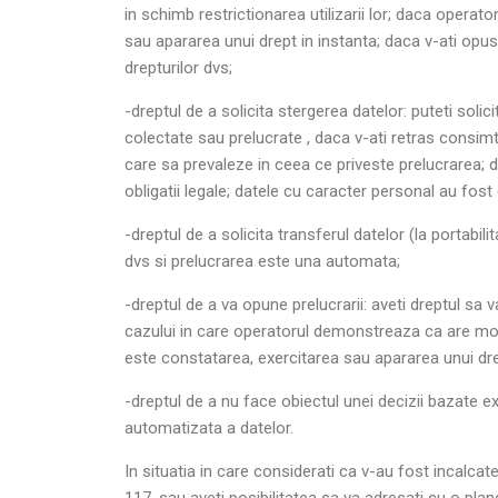
in schimb restrictionarea utilizarii lor; daca operat
sau apararea unui drept in instanta; daca v-ati opus 
drepturilor dvs;
-dreptul de a solicita stergerea datelor: puteti sol
colectate sau prelucrate , daca v-ati retras consimta
care sa prevaleze in ceea ce priveste prelucrarea; d
obligatii legale; datele cu caracter personal au fost 
-dreptul de a solicita transferul datelor (la portabi
dvs si prelucrarea este una automata;
-dreptul de a va opune prelucrarii: aveti dreptul sa 
cazului in care operatorul demonstreaza ca are motiv
este constatarea, exercitarea sau apararea unui dre
-dreptul de a nu face obiectul unei decizii bazate e
automatizata a datelor.
In situatia in care considerati ca v-au fost incalca