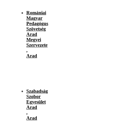
Romániai
Magyar
Pedagógus
Szövetség
Arad
Megyei
Szervezete
,
Arad
Szabadság
Szobor
Egyesület
Arad
,
Arad