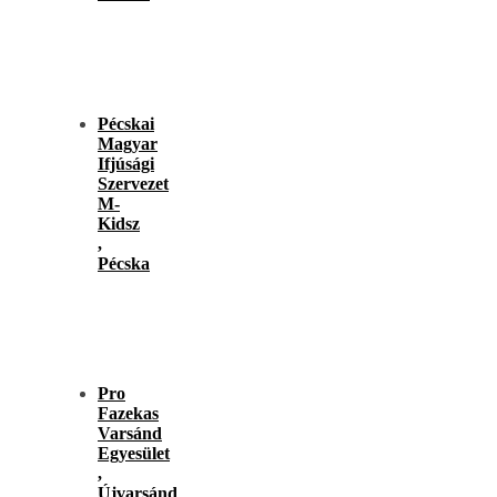
Pécskai
Magyar
Ifjúsági
Szervezet
M-
Kidsz
,
Pécska
Pro
Fazekas
Varsánd
Egyesület
,
Újvarsánd