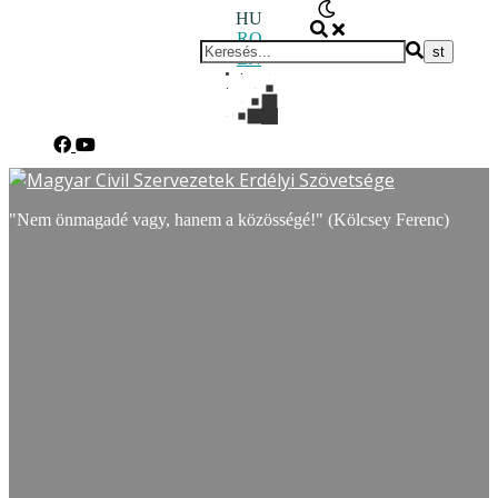
HU
RO
EN
"Nem önmagadé vagy, hanem a közösségé!" (Kölcsey Ferenc)