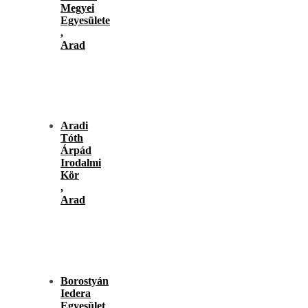
Megyei
Egyesülete
,
Arad
Aradi
Tóth
Árpád
Irodalmi
Kör
,
Arad
Borostyán
Iedera
Egyesület