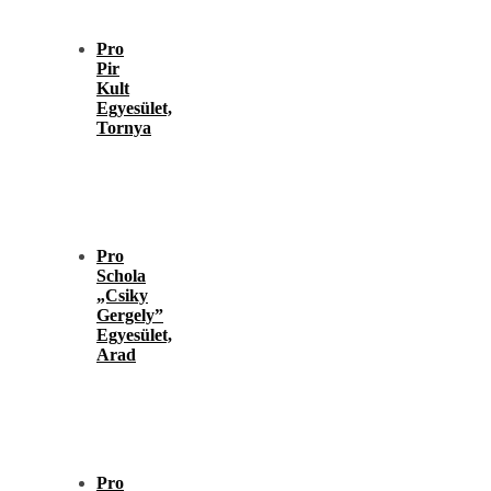
Pro
Pir
Kult
Egyesület,
Tornya
Pro
Schola
„Csiky
Gergely”
Egyesület,
Arad
Pro