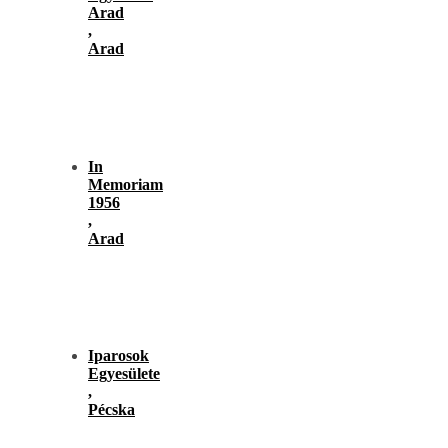
Arad
,
Arad
In
Memoriam
1956
,
Arad
Iparosok
Egyesülete
,
Pécska