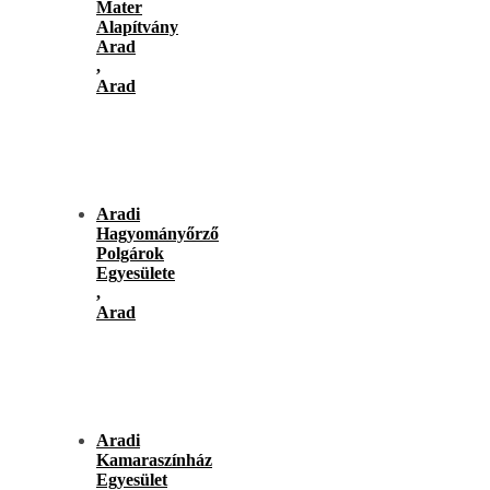
Mater
Alapítvány
Arad
,
Arad
Aradi
Hagyományőrző
Polgárok
Egyesülete
,
Arad
Aradi
Kamaraszínház
Egyesület