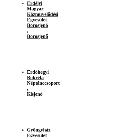
Erdélyi
Magyar
Közmüvelődési
Egyesület
Borosjenö
,
Borosjenő
Erdőhegyi
Bokréta
Néptánccsoport
,
Kisjenő
Gyöngyház
Egyesület