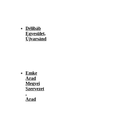
Délibáb
Egyesület,
Újvarsánd
Emke
Arad
Megyei
Szervezet
,
Arad