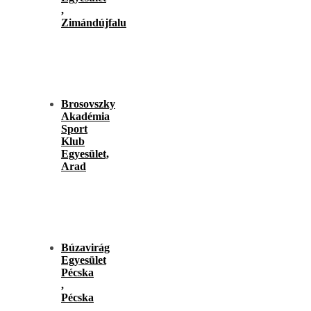
,
Zimándújfalu
Brosovszky
Akadémia
Sport
Klub
Egyesület,
Arad
Búzavirág
Egyesület
Pécska
,
Pécska