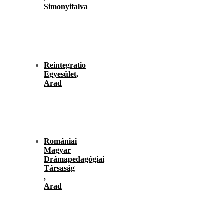
Simonyifalva
Reintegratio
Egyesület,
Arad
Romániai
Magyar
Drámapedagógiai
Társaság
,
Arad