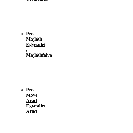
Pro
Majláth
Egyesület
,
Majláthfalva
Pro
Move
Arad
Egyesület,
Arad