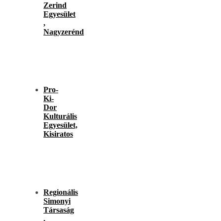
Zerind
Egyesület
,
Nagyzerénd
Pro-
Ki-
Dor
Kulturális
Egyesület,
Kisiratos
Regionális
Simonyi
Társaság
,