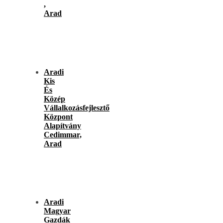
,
Arad
Aradi
Kis
És
Közép
Vállalkozásfejlesztő
Központ
Alapítvány
Cedimmar,
Arad
Aradi
Magyar
Gazdák