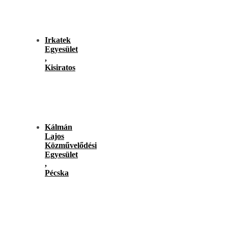
Irkatek
Egyesület
,
Kisiratos
Kálmán
Lajos
Közművelődési
Egyesület
,
Pécska