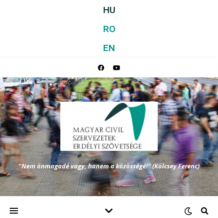
HU
RO
EN
"Nem önmagadé vagy, hanem a közösségé!" (Kölcsey Ferenc)