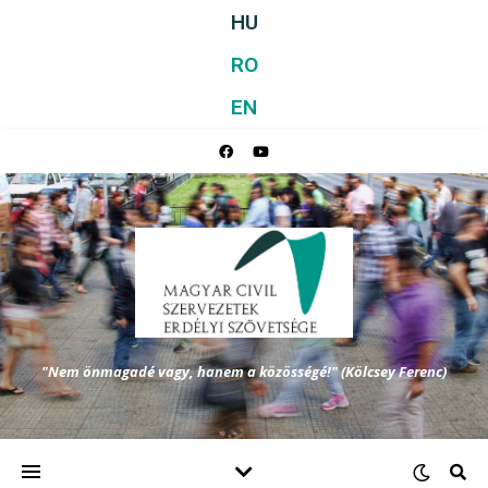
HU
RO
EN
"Nem önmagadé vagy, hanem a közösségé!" (Kölcsey Ferenc)