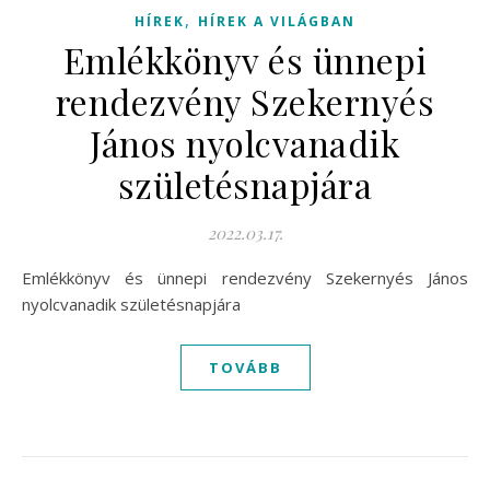
,
HÍREK
HÍREK A VILÁGBAN
Emlékkönyv és ünnepi
rendezvény Szekernyés
János nyolcvanadik
születésnapjára
2022.03.17.
Emlékkönyv és ünnepi rendezvény Szekernyés János
nyolcvanadik születésnapjára
TOVÁBB