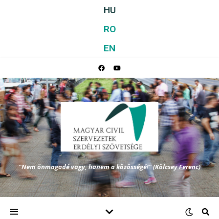
HU
RO
EN
"Nem önmagadé vagy, hanem a közösségé!" (Kölcsey Ferenc)