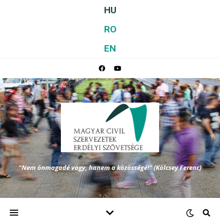
HU
RO
EN
"Nem önmagadé vagy, hanem a közösségé!" (Kölcsey Ferenc)