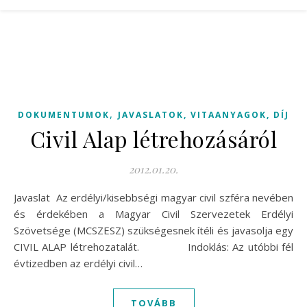
,
DOKUMENTUMOK
JAVASLATOK, VITAANYAGOK, DÍJ
Civil Alap létrehozásáról
2012.01.20.
Javaslat Az erdélyi/kisebbségi magyar civil szféra nevében
és érdekében a Magyar Civil Szervezetek Erdélyi
Szövetsége (MCSZESZ) szükségesnek ítéli és javasolja egy
CIVIL ALAP létrehozatalát. Indoklás: Az utóbbi fél
évtizedben az erdélyi civil…
TOVÁBB