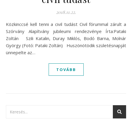
2018.11.22.
Közkinccsé kell tenni a civil tudást Civil fórummal zárult a
Szórvány Alapítvány jubileumi rendezvénye Írta:Pataki
Zoltán Szili Katalin, Duray Miklós, Bodó Barna, Molnár
György (Fotó: Pataki Zoltán) Huszönötödik születésnapját
ünnepelte az…
TOVÁBB