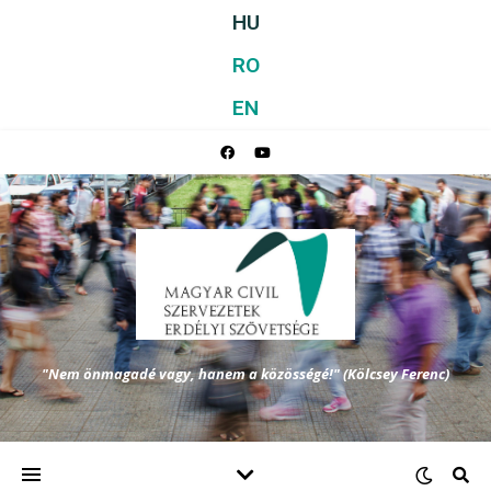
HU
RO
EN
"Nem önmagadé vagy, hanem a közösségé!" (Kölcsey Ferenc)