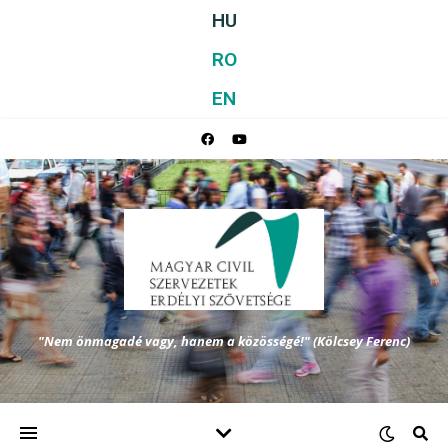
HU
RO
EN
"Nem önmagadé vagy, hanem a közösségé!" (Kölcsey Ferenc)