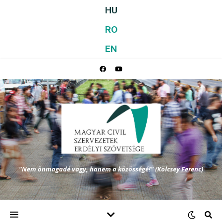
HU
RO
EN
"Nem önmagadé vagy, hanem a közösségé!" (Kölcsey Ferenc)