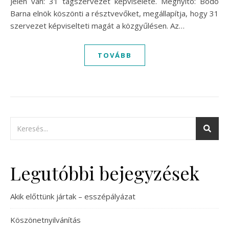
Jelen van: 31 tagszervezet képviselete. Megnyitó: Bodó
Barna elnök köszönti a résztvevőket, megállapítja, hogy 31
szervezet képviselteti magát a közgyűlésen. Az…
TOVÁBB
Legutóbbi bejegyzések
Akik előttünk jártak – esszépályázat
Köszönetnyilvánítás