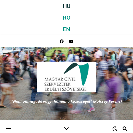
HU
RO
EN
"Nem önmagadé vagy, hanem a közösségé!" (Kölcsey Ferenc)