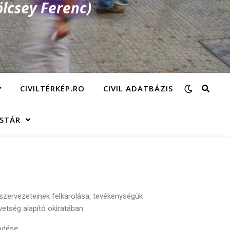
lcsey Ferenc)
CIVILTÉRKÉP.RO
CIVIL ADATBÁZIS
ÁSTÁR
szervezeteinek felkarolása, tevékenységük
tség alapító okiratában:
ödése;