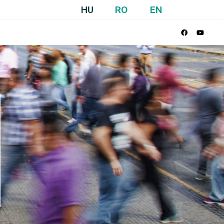
HU
RO
EN