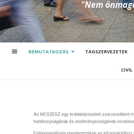
"Nem önmagad
BEMUTATKOZÁS
TAGSZERVEZETEK
CIVIL
Az MCSZESZ egy érdekképviseleti szervezetként műk
hatékonyságának és eredményességének növelése. 
Esélyegyenlőség megteremtése az információhoz v