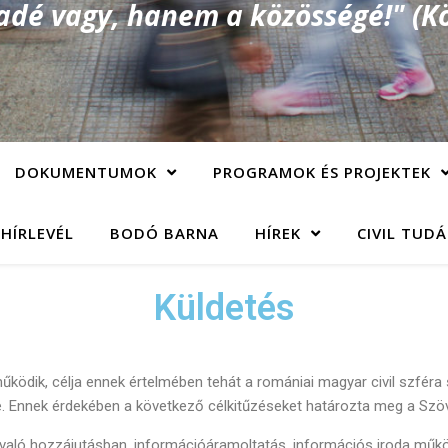
é vagy, hanem a közösségé!" (Kö
DOKUMENTUMOK
PROGRAMOK ÉS PROJEKTEK
 HÍRLEVÉL
BODÓ BARNA
HÍREK
CIVIL TUD
Küldetés
ödik, célja ennek értelmében tehát a romániai magyar civil szféra 
Ennek érdekében a következő célkitűzéseket határozta meg a Szöve
aló hozzájutásban, információáramoltatás, információs iroda műk