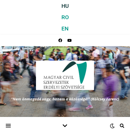
HU
RO
EN
"Nem önmagadé vagy, hanem a közösségé!" (Kölcsey Ferenc)