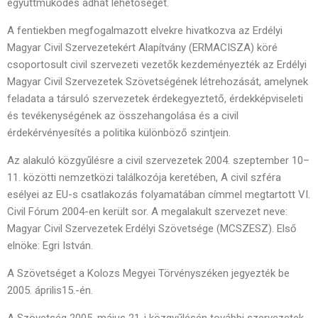
együttműködés adhat lehetőséget.
A fentiekben megfogalmazott elvekre hivatkozva az Erdélyi
Magyar Civil Szervezetekért Alapítvány (ERMACISZA) köré
csoportosult civil szervezeti vezetők kezdeményezték az Erdélyi
Magyar Civil Szervezetek Szövetségének létrehozását, amelynek
feladata a társuló szervezetek érdekegyeztető, érdekképviseleti
és tevékenységének az összehangolása és a civil
érdekérvényesítés a politika különböző szintjein.
Az alakuló közgyűlésre a civil szervezetek 2004. szeptember 10–
11. közötti nemzetközi találkozója keretében, A civil szféra
esélyei az EU-s csatlakozás folyamatában címmel megtartott VI.
Civil Fórum 2004-en került sor. A megalakult szervezet neve:
Magyar Civil Szervezetek Erdélyi Szövetsége (MCSZESZ). Első
elnöke: Egri István.
A Szövetséget a Kolozs Megyei Törvényszéken jegyezték be
2005. április15.-én.