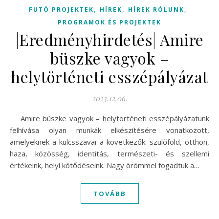
,
,
,
FUTÓ PROJEKTEK
HÍREK
HÍREK RÓLUNK
PROGRAMOK ÉS PROJEKTEK
|Eredményhirdetés| Amire
büszke vagyok –
helytörténeti esszépályázat
2023.12.06.
Amire büszke vagyok – helytörténeti esszépályázatunk
felhívása olyan munkák elkészítésére vonatkozott,
amelyeknek a kulcsszavai a következők: szülőföld, otthon,
haza, közösség, identitás, természeti- és szellemi
értékeink, helyi kötődéseink. Nagy örömmel fogadtuk a…
TOVÁBB