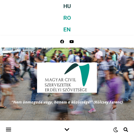
HU
RO
EN
"Nem önmagadé vagy, hanem a közösségé!" (Kölcsey Ferenc)